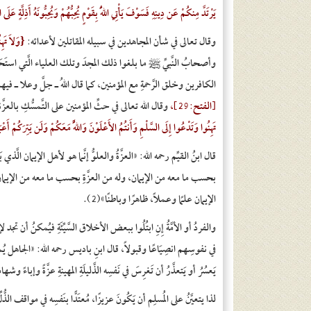
يَرْتَدَّ مِنكُمْ عَن دِينِهِ فَسَوْفَ يَأْتِي اللّهُ بِقَوْمٍ يُحِبُّهُمْ وَيُحِبُّونَهُ أَذِلَّةٍ عَلَى
وقال تعالى في شأن المجاهدين في سبيله المقاتلين لأعدائه:
{وَلاَ تَهِ
وأصحابُ النَّبيِّ ﷺ ما بلغوا ذلك المجدَ وتلك العلياء الَّتي استَحَقُّوا بها
الكافرين وخلق الرَّحمةِ مع المؤمنين، كما قال اللهُ ـ جلَّ وعلا ـ فيه
[الفتح:29]
،
وقال الله تعالى في حثِّ المؤمنين على التَّمسُّكِ بالعزَّ
تَهِنُوا وَتَدْعُوا إِلَى السَّلْمِ وَأَنتُمُ الأَعْلَوْنَ وَاللَّهُ مَعَكُمْ وَلَن يَتِرَكُمْ أَ
قال ابنُ القيِّم رحمه الله: «العزَّةُ والعلوُّ إنَّما هو لأهل الإيمان الَّ
بحسب ما معه من الإيمان، وله من العزَّةِ بحسب ما معه من الإيمان وح
الإيمان علمًا وعملاً، ظاهرًا وباطنًا»(2).
والفردُ أو الأمَّةُ إِنِ ابتُلُوا ببعض الأخلاق السَّيِّئَةِ فيُمكنُ أن تجد
في نفوسِهم انصِيَاعًا وقبولاً، قال ابنِ باديس رحمه الله: «الجاهل يُمكِنُ أن
يَعسُرُ أو يَتعذَّرُ أن تَغرِسَ في نَفسِه الذَّليلَةِ المهينةِ عزَّةً وإباءً وشهامة
لذا يتعيَّنُ على المُسلِم أن يَكُونَ عزيزًا، مُعتَدًّا بنَفسِه في مواقف الذُّ