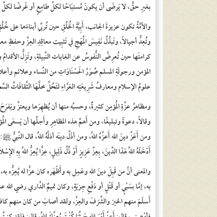
بغيرِ حقٍّ، لا يَرضَى أن يكونَ مُستبَاحًا لكلِّ طامِعٍ أو غَرضًا لكلِّ 
والأمَّةُ تكون عزيزةَ الجانب، أَبِيَّةَ الخُلُقِ حين تُربِّي أبناءَها على خُلُ
وتُعِدُّ أجيالاً، وتَبذُلُ نَفِيسَ المُهَجِ في تَثبِيت معاقِدِ العِزِّ وحفظِ م
كرامتَها حين تُعرِضُ النُّفوسُ عن الغايات النَّبيلةِ، وتَزِلُّ الأقدامُ و
المؤمن ورجولَةِ المسلم صُوَرُ الحَسْنَاوَاتِ من النِّساء وعلائم وأعلام ا
علومُ الإسلام ومعارفُ شَرِيعَتِه الغرَّاءِ لتَحُلَّ محلَّهَا الثَّقافَاتُ السَّخيفَة
ومظاهرُ عزَّةِ المُؤمِن كثيرةٌ، وحسبُه منها أن يُظهِرَها ويعتزَّ ويَفرَحَ 
وقالاً، دعوةً وتبليغًا، ومن أَهمِّ هذه المظاهِرِ وأَجلِّها أن يَسعَى ا
ومن أَعَزَّ دينَ الله أَعزَّهُ اللهُ، ومن أذَلَّ دينَه أذلَّهُ اللهُ، قال النَّبيُّ ﷺ:«لَيَبْلُغ
أَدْخَلَهُ اللهُ هَذَا الدِّينَ، بِعِزِّ عَزِيزٍ أَوْ ذُلِّ ذَلِيلٍ، عِزًّا يُعِزُّ اللهُ بِهِ الإِسْلاَم
والمعنى أنَّ من قَبِلَ دينَ الله وعَمِل به وأَظْهَره كان عزًّا له يُعِزُّه به، وم
به، إمَّا بسَبْيٍ أو قَتْلٍ أو دَفْعِ جِزيَةٍ، وكان تميمٌ الدَّاري ر