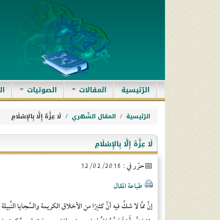
(current)
الرّئيسية
المقالات
الصوتيات
ال
الرّئيسية
المقال الشّهري
لَا عِزَّةَ إِلَّا بِالإِسْلَامِ
لَا عِزَّةَ إِلَّا بِالإِسْلَامِ
حرّر في : 12/02/2016
طباعة المقال
إنَّ ممَّا لا شكَّ فيه أنَّ كثيرًا من الأخلاق الكريمة والسَّجايا النَّ