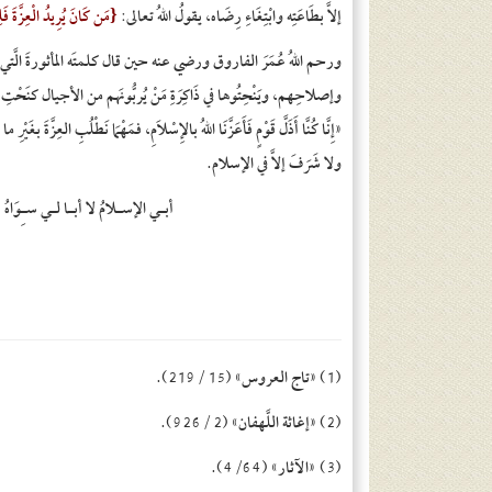
إلاَّ بطَاعَتِه وابْتِغَاءِ رِضَاه، يقولُ اللهُ تعالى:
{مَن كَانَ يُرِيدُ الْعِزَّةَ فَلِل
ورحم اللهُ عُمَرَ الفاروق ورضي عنه حين قال كلمتَه المأثورةَ الَّتي يَجِ
وإصلاحِهم، ويَنْحِتُوها في ذَاكِرَةِ مَنْ يُربُّونَهم من الأجيال كنَحْتِ النّ
ولا شَرَفَ إلاَّ في الإسلام.
أبـي الإسـلامُ لا أبـا لـي سـِوَاهُ 
(1) «تاج العروس» (15 /219).
(2) «إغاثة اللَّهفان» (2 /926).
(3) «الآثار» (4/64).