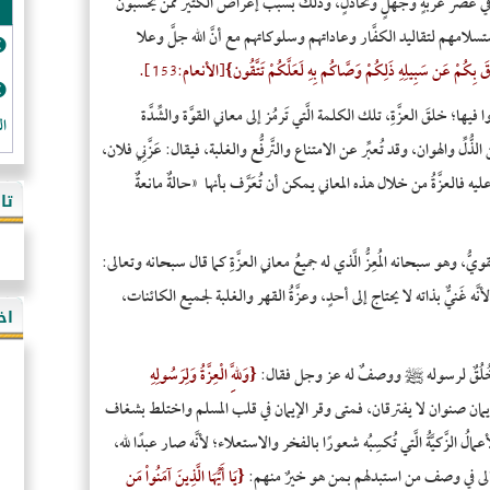
 بها في عصر غربةٍ وجهلٍ وتخاذُلٍ، وذلك بسبب إعراض الكثير ممَّن يُحسَبُون
مهم لتقاليد الكفَّار وعاداتهم وسلوكاتهم مع أنَّ الله جلَّ وعلا
َرَّقَ بِكُمْ عَن سَبِيلِهِ ذَلِكُمْ وَصَّاكُم بِهِ لَعَلَّكُمْ تَتَّقُون}[الأنعام:153].
يها؛ خلقَ العزَّةِ، تلك الكلمة الَّتي تَرمُز إلى معاني القوَّة والشِّدَّة
ال
ِ والهوان، وقد تُعبِّر عن الامتناع والتَّرفُّع والغلبة، فيقال: عَزَّنِي فلان،
يه فالعزَّةُ من خلال هذه المعاني يمكن أن تُعَرَّف بأنها «حالةٌ مانعةٌ
تا
ُ، وهو سبحانه المُعِزُّ الَّذي له جميعُ معاني العزَّةِ كما قال سبحانه وتعالى:
؛ لأنَّه غَنيٌّ بذاته لا يحتاج إلى أحدٍ، وعزَّةُ القهر والغلبة لجميع الكائنات،
اخ
ما هي خُلُقٌ لرسوله ﷺ ووصفٌ له عز وجل فقال:
{وَلِلَّهِ الْعِزَّةُ وَلِرَسُولِهِ
لإيمان صنوان لا يفترقان، فمتى وقر الإيمان في قلب المسلم واختلط بشغاف
عمالُ الزَّكيَّةُ الَّتي تُكسِبُه شعورًا بالفخر والاستعلاء؛ لأنَّه صار عبدًا لله،
 تعالى في وصف من استبدلهم بمن هو خيرٌ منهم:
{يَا أَيُّهَا الَّذِينَ آمَنُواْ مَن