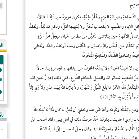
هاجِمٍ.
قِ الشَّجاعةِ وصرامَةِ العزمِ وعُلُوِّ الهِمَّةِ، تكون عزيزةً حين تَلِدُ أبطالاً،
عاقلِ الإباءِ والضَّيم، لا يقعد بها بُخْلٌ ولا يُلهِيها أَمَلٌ، ولكن قد تَذِلُّ وتَفقِدُ
تضلُّ الأفهامُ حين يتلاشى التَّديُّن من مظاهر الحياة، فيَحِلُّ محلَّ عزَّةِ
لكفَّار من المُغنِّين والرِّياضيِّين والفَنَّانِين وساء أولئكَ رفيقًا، وتختفي
ال
ُ والمبادئُ الضَّالَّةُ والمَناهِجُ المُنحَرِفَةُ.
بها، لا يَحبِسُهُ الحياءُ ولا يَمنَعُه الخوفُ عن إبدائها والمجاهرةِ بها، حالاً
لمُؤمِنُ لتَعظِيمِ شعائر الله والعمل بأحكام الشَّرع، ففي ذلك إعزازٌ لدين الله،
الد
َنَّ هَذَا الأَمْرُ مَا بَلَغَ اللَّيْلُ وَالنَّهَارُ، وَلاَ يَتْرُكُ اللهُ بَيْتَ مَدَرٍ ولاَ وَبَرٍ إِلاَّ
َ وذُلاًّ يُذِلُّ بِهِ الكُفْرَ»(4).
ن لمْ يَقْبَلْه وكَرِهَه وأعرَضَ عنه وخشِيَ أن يُعيَّرَ به كان ذُلاًّ له يُذِلُّه اللهُ
- ال
زو
ضي الله عنه ـ راوي الحديث ـ يقول: «قَدْ عرفتُ ذلك في أهل بيتي، لقد أصاب مَنْ
- ال
أَسلَمَ منهم الخيرَ والشَّرَفَ والعِزَّ، ولقد أصابَ من كان منهم كافرًا الذُّلَّ والصَّغَارَ والجِزيَةَ»(5)، وقال رجلٌ للحسن: إنِّي أريدُ السِّنْدَ
- في