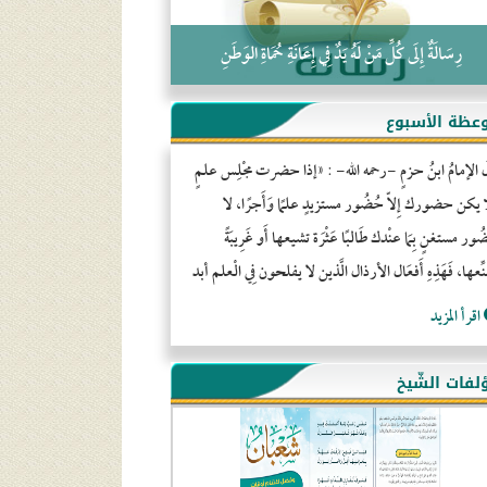
رِسَالَةٌ إِلَى كُلِّ مَنْ لَهُ يَدٌ فِي إِعَانَةِ حُمَاةِ الوَطَنِ
عظة الأسبوع
َ الإمامُ ابنُ حزمٍ -رحمه الله- : «إذا حضرت مجْلِس علمٍ
ا يكن حضورك إِلاّ حُضُور مستزيدٍ علمًا وَأَجرًا، لا
ور مستغنٍ بِمَا عنْدك طَالبًا عَثْرَة تشيعها أَو غَرِيبَةً
ِّعها، فَهَذِهِ أَفعَال الأرذال الَّذين لا يفلحون فِي الْعلم أبد
اقرأ المزيد
لفات الشّيخ