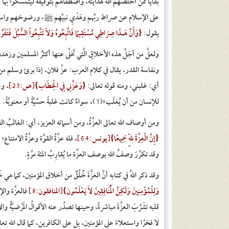
بقايا ممَّن أَخلَصَهُمُ اللهُ لهدايته، واصطفاهم بتوفيقه ليتمسَّكوا
على الإسلام عن صراط ربِّهم وهَدْيِ نبيِّهم ﷺ، ورضوخهم واستسلا
يقول:
{وَأَنَّ هَـذَا صِرَاطِي مُسْتَقِيمًا فَاتَّبِعُوهُ وَلاَ تَتَّبِعُواْ السُّبُلَ فَتَف
ولعلَّ من أجَلِّ هذه الأخلاقِ الَّتي تَخلَّى عنها أكثرُ المسلمين وزهدوا ف
ونفاسة القدر، يقال في كلام العرب: عزَّ فلان، إذا برئ وسلم من الذُّلّ
أي: غلبني، ومنه قوله تعالى:
{وَعَزَّنِي فِي الْخِطَاب}[ص:23]
،
وعل
للإنسان من أن يُغلَب»(1)، سواءٌ كانت غلبةً حسِّيَّةً أو معنويَّةً.
ومن أوصاف الله تعالى العزَّةُ، ومن أسمائه العزيز، أي: الغالبُ القويّ
{إِنَّ الْعِزَّةَ لِلّهِ جَمِيعًا}[يونس:64]
،
فله عزَّةُ القوَّة وعزَّةُ الامتناع
وقد تكرَّرَ وصفُ الله بوصف العزَّة ما يُقارِبُ المئة مرَّةٍ.
وقد ذكر اللهُ في كتابه أنَّ العزَّةَ خُلُقٌ من أخلاق المؤمنين، ك
وَلِلْمُؤْمِنِينَ وَلَكِنَّ الْمُنَافِقِينَ لاَ يَعْلَمُون}[المنافقون:8]
فالعزَّة وا
قلبه تشَرَّبَ العزَّةَ مباشرةً، وحينها تصدُر عنه الأقوالُ المَرْضيَّةُ والأ
لا فخرًا واستعلاءً على المؤمنين، بل على الكافرين، كما قال الله