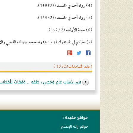
(4) رواه أحمد في «المسند» (16957).
(5) رواه أحمد في «المسند» (16957).
(6) حلية الأولياء (2 /152).
(7) الحاكم في المستدرك (1 /61) وصححه، ووافقه الذهبي والألباني.
(عدد المشاهدات10225 )
فِي ذَهَابِ عَامٍ وَمَجِيِء خلفه .. وَقَفَاتٌ لِلْمُحَاسَبَ
مواقع مفيدة :
موقع راية الإصلاح