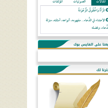
المقالات
الصوتيات
المؤلفات
المَرْأَةُ وَالْحُقُوقُ الْمَزْعُوَمَةُ
الاعتداء في الدُّعاء.. مفهومه، أنواعه، أمثلته، منزلة
دُّعاء، وفضله
لا تتَّبعوا عورات الـمسلمين
بعنا على الفايس بوك
فقه النَّصيحة عند الصَّحابة الكرام رضي الله عنهم
لَا عِزَّةَ إِلَّا بِالإِسْلَامِ
هذه سبيلنا فماذا تنقمون؟!
ترنا لك
أُسُـسُ بَـيْـتِ الـمُسْـلِمِ
التَّعْلِيمُ القُرْآنِي
كلمة إلى إخواني السلفيين في الجزائر