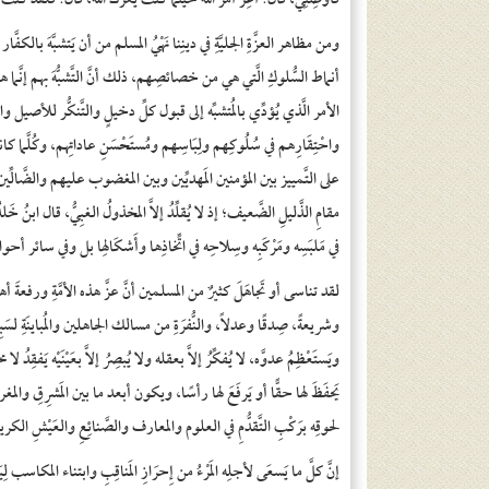
فأوْصِنِي، قال: أَعِزَّ أَمْرَ الله حَيثُمَا كُنْتَ يُعزَّكَ اللهُ، قال: فلقد كنتُ با
ومن مظاهر العزَّةِ الجليَّةِ في دينِنا نَهْيُ المسلم من أن يَتشبَّهَ بالك
أنماط السُّلوكِ الَّتي هي من خصائصِهم، ذلك أنَّ التَّشبُّهَ بهم إنَّما ه
الأمر الَّذي يُؤدِّي بالمُتشبِّه إلى قبول كلِّ دخيلٍ والتَّنكُّر للأصيل و
واحْتِقَارِهم في سُلُوكِهم ولِبَاسِهم ومُستَحْسَنِ عاداتِهم، وكُلَّما كا
على التَّمييز بين المؤمنين المَهديِّين وبين المغضوب عليهم والضَّالِّين أَسْر
في مَلبَسِه ومَرْكَبِه وسِلاحِه في اتِّخاذِها وأَشكَالِها بل وفي سائر أحوال
لقد تناسى أو تَجاهَلَ كثيرٌ من المسلمين أنَّ عزَّ هذه الأمَّةِ ورفعةَ أهلِ ا
وشريعةً، صِدقًا وعدلاً، والنُّفرَةِ من مسالك الجاهلين والمُباينَةِ لسَبِ
ويَستَعْظِمُ عدوَّه، لا يُفكِّرُ إلاَّ بعقله ولا يُبصِرُ إلاَّ بعَيْنَيْه يَفقِدُ لا م
يَحفَظَ لها حقًّا أو يَرفَعَ لها رأسًا، ويكون أبعد ما بين المَشرِقِ والمغر
لحوقِه برَكْبِ التَّقدُّمِ في العلوم والمعارف والصَّنائِعِ والعَيْشِ الكر
إنَّ كلَّ ما يَسعَى لأجلِه المَرْءُ من إِحرَازِ المَناقِبِ وابتناء المكاسب 