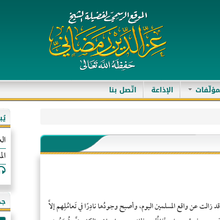
مؤلّفات
الإذاعة
اتّصل بنا
يُ
الع
الم
جد
بيلة قد زالت عن واقع المسلمين اليوم، وأصبح وجودُها نادِرًا في تَعامُلِهم إلاَّ