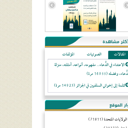
أكثر مشاهدة
المقالات
الصوتيات
المؤلفات
الاعتداء في الدُّعاء.. مفهومه، أنواعه، أمثلته، منزلة
ُّعاء، وفضله (16955 مرة)
كلمة إلى إخواني السلفيين في الجزائر (14923 مرة)
لا تتَّبعوا عورات الـمسلمين (13367 مرة)
جزائر (94578)
ّار الموقع
المَرْأَةُ وَالْحُقُوقُ الْمَزْعُوَمَةُ (12478 مرة)
ولايات المتحدة (71811)
الـنـُّصـيريَّـة الحقيقة والواقع (10982 مرة)
تنام (21372)