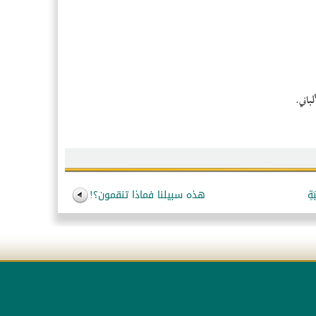
- ا
- ا
- س
- أس
- فن
- رو
- أ
- ب
- إس
ةِ
هذه سبيلنا فماذا تنقمون؟!
- إي
- ا
- ال
- ا
- أ