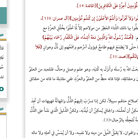
 الْمُؤْمِنِينَ أَعِزَّةٍ عَلَى الْكَافِرِينَ}[المائدة:54].
نُوا وَلاَ تَحْزَنُوا وَأَنتُمُ الأَعْلَوْنَ إِن كُنتُم مُّؤْمِنِين}[آل عمران:139]
،
 ذلك الثَّناءَ العَطِرَ من مولاهم إلاَّ لمَّا تحلَّوْا بخُلُقِ العزَّةِ مع
مو
م:
{مُّحَمَّدٌ رَّسُولُ اللَّهِ وَالَّذِينَ مَعَهُ أَشِدَّاء عَلَى الْكُفَّارِ رُحَمَاء بَيْنَهُمْ}
ة حتَّى لا يَطمَعَ فيهم طامعٌ فيؤولَ أمرُهم وجَمْعُهم إلى ذُلٍّ وهوانٍ
{فَلاَ
قال
عْمَالَكُم}[محمد:35]
.
فَل
حُضُ
ذي بَعَثَ اللهُ به رُسلَه وأَنزَلَ به كُتبَه، وهو علم وعمل وحالٌ، فللعبد من العلوِّ
تشن
قائقِه، فإذا فاته حظٌّ من العلوِّ والعزَّةِ، ففي مقابلة ما فاته من حقائق
 لإصلاح حالهم سبيلاً، لكن إذا تسرَّبَ إليهمُ الذُّلُّ والمهانَةُ فهيهات أن تَجِدَ
مؤ
 تُعلِّمَه، والجافي يُمكِنُ أن تُهذِّبَه، ولكنَّ الذَّليلَ الَّذي نشَأَ على الذُّلِّ
ً تُلحِقُه بالرِّجال»(3).
لِّ والهوان، لا يَقبَلُ النَّيلَ من دينه ولا نفسِه، ولا أن يُمَسَّ في أهلِه ولا ماله