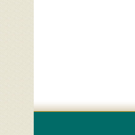
لإمارات العربية المتحدة (971)
لأوروغواي (932)
نغافورة (872)
تراليا (828)
زويلا (825)
مانيا (813)
وزبكستان (813)
لجيكا (793)
بانيا (746)
ران (721)
لسويد (698)
برازيل (651)
لنرويج (540)
ذربيجان (493)