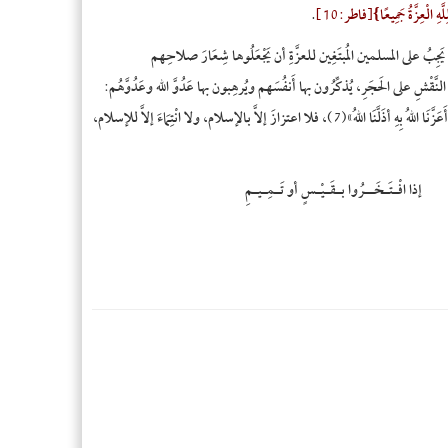
- ت
َّهِ الْعِزَّةُ جَمِيعًا}[فاطر:10]
.
- ال
بُ على المسلمين المُبتَغِين للعزَّةِ أن يَجْعَلُوها شِعَارَ صلاحِهم
- ال
َقْشِ على الحَجَرِ، يُذكِّرُون بها أَنفُسَهم ويُرهِبون بها عَدُوَّ الله وعَدُوَّهُم:
- كو
«إِنَّا كُنَّا أَذَلَّ قَوْمٍ فَأَعَزَّنَا اللهُ بالإِسْلاَمِ، فمَهْمَا نَطْلُبِ العِزَّةَ بغَيْرِ ما أَعَزَّنَا اللهُ بِهِ أذَلَّنَا اللهُ»(7)، فلا اعتزازَ إلاَّ بالإسلام، ولا انْتِمَاءَ إلاَّ للإسلام،
- ج
- لي
- إن
إذا افْـتَـخَــرُوا بـقَـيْـسٍ أو تَـمِـيـمِ
- ال
- ال
- با
- هو
- أي
- تش
- ب
- تر