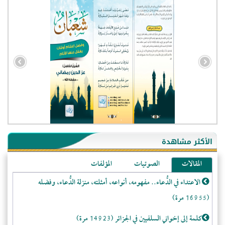
- الجزائر (94578)
- الولايات المتحدة (71801)
- فيتنام (21372)
الأكثر مشاهدة
-غير معروف (20588)
المقالات
الصوتيات
المؤلفات
- الصين (10573)
الاعتداء في الدُّعاء.. مفهومه، أنواعه، أمثلته، منزلة الدُّعاء، وفضله
- كندا (10199)
(16955 مرة)
- فرنسا (9045)
- المملكة المتحدة (5447)
كلمة إلى إخواني السلفيين في الجزائر (14923 مرة)