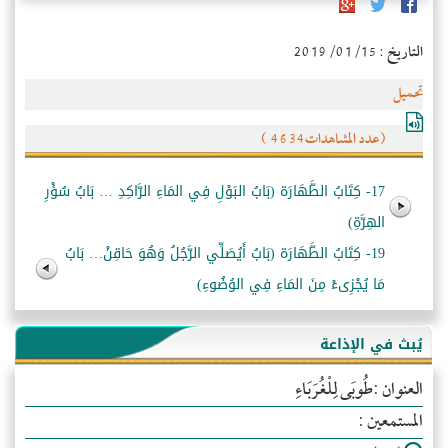
التاريخ : 2019/01/15
تحميل
(عدد المشاهدات4634 )
17- كِتَابُ الطَّهَارَة (بَابُ البَوْلِ فِي المَاءِ الرَّاكِدِ … بَابُ سُؤْرِ
الهِرَّةِ)
19- كِتَابُ الطَّهَارَة (بَابُ أَيُصَلِّي الرَّجُلُ وَهُوَ حَاقِنْ… بَابُ
مَا يُجْزِىءْ مِنَ المَاءِ فِي الوُضُوءِ)
يُبث في الإذاعة
العنوان :طُوبَى لِلْغُرَبَاءِ
المستمعين :