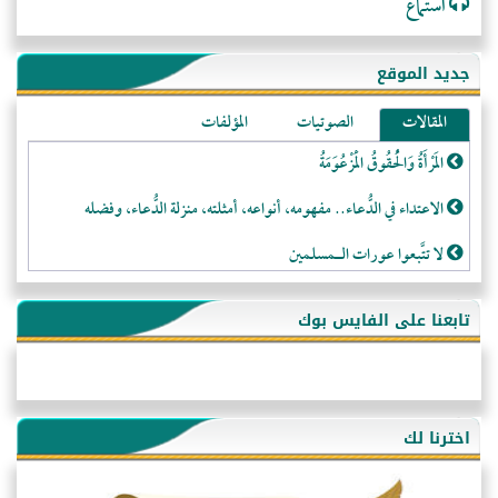
استماع
جديد الموقع
المقالات
الصوتيات
المؤلفات
المَرْأَةُ وَالْحُقُوقُ الْمَزْعُوَمَةُ
الاعتداء في الدُّعاء.. مفهومه، أنواعه، أمثلته، منزلة الدُّعاء، وفضله
لا تتَّبعوا عورات الـمسلمين
فقه النَّصيحة عند الصَّحابة الكرام رضي الله عنهم
تابعنا على الفايس بوك
لَا عِزَّةَ إِلَّا بِالإِسْلَامِ
هذه سبيلنا فماذا تنقمون؟!
أُسُـسُ بَـيْـتِ الـمُسْـلِمِ
اخترنا لك
التَّعْلِيمُ القُرْآنِي