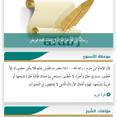
كلمة إلى إخواني السلفيين في الجزائر
رِسَالَةٌ إِلَى كُلِّ مَنْ لَهُ يَدٌ فِي إِعَانَةِ حُمَاةِ الوَطَنِ
موعظة الأسبوع
قالَ الإمامُ ابنُ حزمٍ -رحمه الله- : «إذا حضرت مجْلِس علمٍ فَلا يكن حضورك إِلاّ
حُضُور مستزيدٍ علمًا وَأَجرًا، لا حُضُور مستغنٍ بِمَا عنْدك طَالبًا عَثْرَة تشيعها أَو
غَرِيبَةً تشنِّعها، فَهَذِهِ أَفعَال الأرذال الَّذين لا يفلحون فِي الْعلم أبد
اقرأ المزيد
مؤلفات الشّيخ