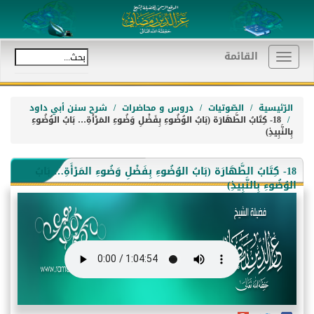
القائمة
Toggle
navigation
الرّئيسية
الصّوتيات
دروس و محاضرات
شرح سنن أبي داود
18- كِتَابُ الطَّهَارَة (بَابُ الوُضُوءِ بِفَضْلِ وَضُوءِ المَرْأَةِ… بَابُ الوُضُوءِ
بِالنَّبِيذِ)
18- كِتَابُ الطَّهَارَة (بَابُ الوُضُوءِ بِفَضْلِ وَضُوءِ المَرْأَةِ… بَابُ
الوُضُوءِ بِالنَّبِيذِ)