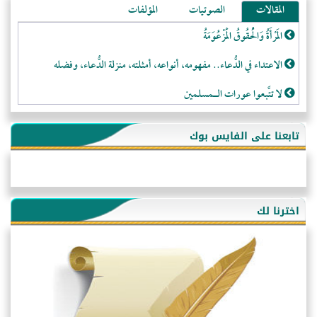
المقالات
الصوتيات
المؤلفات
المَرْأَةُ وَالْحُقُوقُ الْمَزْعُوَمَةُ
الاعتداء في الدُّعاء.. مفهومه، أنواعه، أمثلته، منزلة الدُّعاء، وفضله
لا تتَّبعوا عورات الـمسلمين
فقه النَّصيحة عند الصَّحابة الكرام رضي الله عنهم
تابعنا على الفايس بوك
لَا عِزَّةَ إِلَّا بِالإِسْلَامِ
هذه سبيلنا فماذا تنقمون؟!
أُسُـسُ بَـيْـتِ الـمُسْـلِمِ
اخترنا لك
التَّعْلِيمُ القُرْآنِي
كلمة إلى إخواني السلفيين في الجزائر