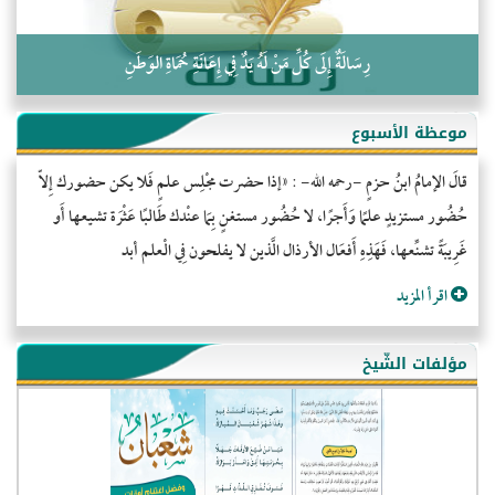
رِسَالَةٌ إِلَى كُلِّ مَنْ لَهُ يَدٌ فِي إِعَانَةِ حُمَاةِ الوَطَنِ
موعظة الأسبوع
قالَ الإمامُ ابنُ حزمٍ -رحمه الله- : «إذا حضرت مجْلِس علمٍ فَلا يكن حضورك إِلاّ
حُضُور مستزيدٍ علمًا وَأَجرًا، لا حُضُور مستغنٍ بِمَا عنْدك طَالبًا عَثْرَة تشيعها أَو
غَرِيبَةً تشنِّعها، فَهَذِهِ أَفعَال الأرذال الَّذين لا يفلحون فِي الْعلم أبد
اقرأ المزيد
مؤلفات الشّيخ