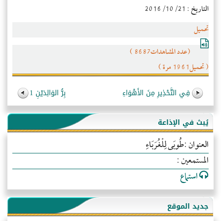
التاريخ : 2016/10/21
تحميل
(عدد المشاهدات8687 )
( تحميل1961 مرة )
فِي التَّحْذِيرِ مِنَ الأَهْوَاءِ
بِرُّ الوَالِدَيْنِ 1
يُبث في الإذاعة
العنوان :طُوبَى لِلْغُرَبَاءِ
المستمعين :
استماع
جديد الموقع