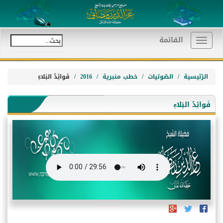
القائمة
Toggle
navigation
الرّئيسية
الصّوتيات
خطب منبرية
2016
فَوائِدُ البَلاءِ
فَوائِدُ البَلاءِ