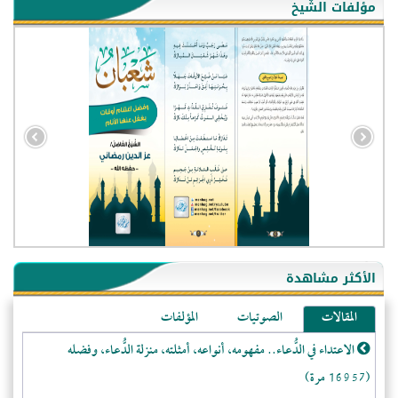
مؤلفات الشّيخ
- الجزائر (94580)
- الولايات المتحدة (71890)
- فيتنام (21391)
الأكثر مشاهدة
-غير معروف (20671)
المقالات
الصوتيات
المؤلفات
- الصين (10577)
الاعتداء في الدُّعاء.. مفهومه، أنواعه، أمثلته، منزلة الدُّعاء، وفضله
- كندا (10210)
(16957 مرة)
- فرنسا (9056)