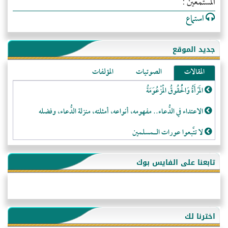
المستمعين :
استماع
جديد الموقع
المقالات
الصوتيات
المؤلفات
المَرْأَةُ وَالْحُقُوقُ الْمَزْعُوَمَةُ
الاعتداء في الدُّعاء.. مفهومه، أنواعه، أمثلته، منزلة الدُّعاء، وفضله
لا تتَّبعوا عورات الـمسلمين
فقه النَّصيحة عند الصَّحابة الكرام رضي الله عنهم
تابعنا على الفايس بوك
لَا عِزَّةَ إِلَّا بِالإِسْلَامِ
هذه سبيلنا فماذا تنقمون؟!
أُسُـسُ بَـيْـتِ الـمُسْـلِمِ
اخترنا لك