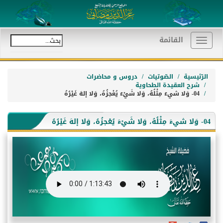
القائمة
Toggle
navigation
الرّئيسية
الصّوتيات
دروس و محاضرات
شرح العقيدة الطحاوية
04- وَلا شيءَ مِثْلُهُ، وَلا شَيْءَ يُعْجزُهُ، وَلا إلهَ غَيْرُهُ
04- وَلا شيءَ مِثْلُهُ، وَلا شَيْءَ يُعْجزُهُ، وَلا إلهَ غَيْرُهُ