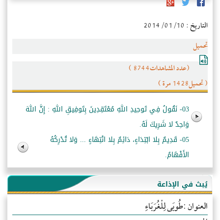
التاريخ : 2014/01/10
تحميل
(عدد المشاهدات8744 )
( تحميل1428 مرة )
03- نَقُولُ فِي تَوحِيدِ اللهِ مُعْتَقِدِينَ بِتَوفِيقِ اللهِ : إِنَّ اللهَ
وَاحِدٌ لا شَرِيكَ لَهُ.
05- قَدِيمٌ بِلا ابْتِدَاءٍ، دَائِمٌ بِلا انْتِهَاءٍ ... وَلا تُدْرِكُهُ
الأَفْهَامُ.
يُبث في الإذاعة
العنوان :طُوبَى لِلْغُرَبَاءِ