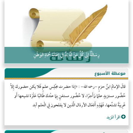
التَّعْلِيمُ القُرْآنِي
كلمة إلى إخواني السلفيين في الجزائر
رِسَالَةٌ إِلَى كُلِّ مَنْ لَهُ يَدٌ فِي إِعَانَةِ حُمَاةِ الوَطَنِ
موعظة الأسبوع
قالَ الإمامُ ابنُ حزمٍ -رحمه الله- : «إذا حضرت مجْلِس علمٍ فَلا يكن حضورك إِلاّ
حُضُور مستزيدٍ علمًا وَأَجرًا، لا حُضُور مستغنٍ بِمَا عنْدك طَالبًا عَثْرَة تشيعها أَو
غَرِيبَةً تشنِّعها، فَهَذِهِ أَفعَال الأرذال الَّذين لا يفلحون فِي الْعلم أبد
اقرأ المزيد