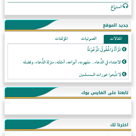
استماع
جديد الموقع
المقالات
الصوتيات
المؤلفات
المَرْأَةُ وَالْحُقُوقُ الْمَزْعُوَمَةُ
الاعتداء في الدُّعاء.. مفهومه، أنواعه، أمثلته، منزلة الدُّعاء، وفضله
لا تتَّبعوا عورات الـمسلمين
فقه النَّصيحة عند الصَّحابة الكرام رضي الله عنهم
تابعنا على الفايس بوك
لَا عِزَّةَ إِلَّا بِالإِسْلَامِ
هذه سبيلنا فماذا تنقمون؟!
أُسُـسُ بَـيْـتِ الـمُسْـلِمِ
اخترنا لك