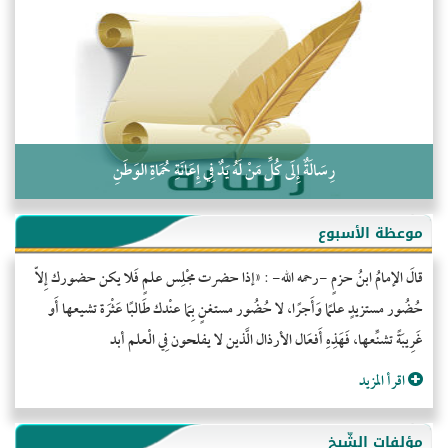
التَّعْلِيمُ القُرْآنِي
كلمة إلى إخواني السلفيين في الجزائر
رِسَالَةٌ إِلَى كُلِّ مَنْ لَهُ يَدٌ فِي إِعَانَةِ حُمَاةِ الوَطَنِ
موعظة الأسبوع
قالَ الإمامُ ابنُ حزمٍ -رحمه الله- : «إذا حضرت مجْلِس علمٍ فَلا يكن حضورك إِلاّ
حُضُور مستزيدٍ علمًا وَأَجرًا، لا حُضُور مستغنٍ بِمَا عنْدك طَالبًا عَثْرَة تشيعها أَو
غَرِيبَةً تشنِّعها، فَهَذِهِ أَفعَال الأرذال الَّذين لا يفلحون فِي الْعلم أبد
اقرأ المزيد
مؤلفات الشّيخ