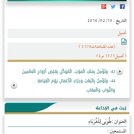
التاريخ : 2016/02/19
تحميل
(عدد المشاهدات9378 )
( تحميل1971 مرة )
42- وَنُؤْمِنُ بِمَلَكِ الْمَوْتِ، الْمُوَكَّلِ بِقَبْضِ أَرْوَاحِ الْعَالَمِينَ
44- وَنُؤْمِنُ بِالْبَعْثِ وَجَزَاءِ الْأَعْمَالِ يَوْمَ الْقِيَامَةِ ...
وَالثَّوَابِ وَالْعِقَابِ
يُبث في الإذاعة
العنوان :طُوبَى لِلْغُرَبَاءِ
المستمعين :