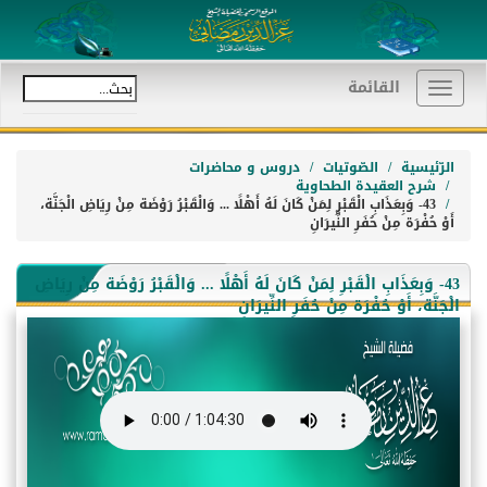
القائمة
Toggle
navigation
الرّئيسية
الصّوتيات
دروس و محاضرات
شرح العقيدة الطحاوية
43- وَبِعَذَابِ الْقَبْرِ لِمَنْ كَانَ لَهُ أَهْلًا ... وَالْقَبْرُ رَوْضَة مِنْ رِيَاضِ الْجَنَّة،
أَوْ حُفْرَة مِنْ حُفَرِ النِّيرَانِ
43- وَبِعَذَابِ الْقَبْرِ لِمَنْ كَانَ لَهُ أَهْلًا ... وَالْقَبْرُ رَوْضَة مِنْ رِيَاضِ
الْجَنَّة، أَوْ حُفْرَة مِنْ حُفَرِ النِّيرَانِ