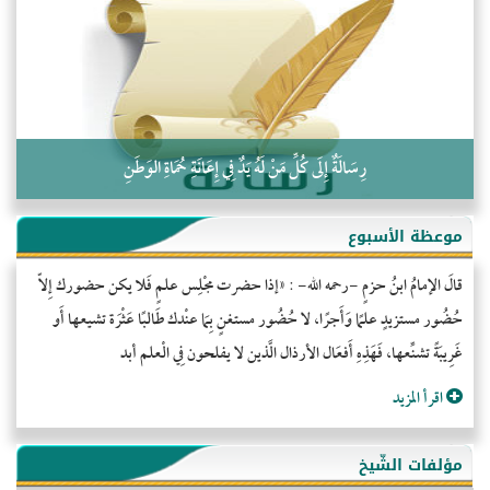
كلمة إلى إخواني السلفيين في الجزائر
رِسَالَةٌ إِلَى كُلِّ مَنْ لَهُ يَدٌ فِي إِعَانَةِ حُمَاةِ الوَطَنِ
موعظة الأسبوع
قالَ الإمامُ ابنُ حزمٍ -رحمه الله- : «إذا حضرت مجْلِس علمٍ فَلا يكن حضورك إِلاّ
حُضُور مستزيدٍ علمًا وَأَجرًا، لا حُضُور مستغنٍ بِمَا عنْدك طَالبًا عَثْرَة تشيعها أَو
غَرِيبَةً تشنِّعها، فَهَذِهِ أَفعَال الأرذال الَّذين لا يفلحون فِي الْعلم أبد
اقرأ المزيد
مؤلفات الشّيخ