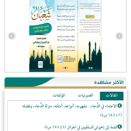
- الجزائر (94580)
- الولايات المتحدة (71895)
- فيتنام (21391)
الأكثر مشاهدة
-غير معروف (20676)
المقالات
الصوتيات
المؤلفات
- الصين (10577)
الاعتداء في الدُّعاء.. مفهومه، أنواعه، أمثلته، منزلة الدُّعاء، وفضله
- كندا (10210)
(16957 مرة)
- فرنسا (9056)
- المملكة المتحدة (5455)
كلمة إلى إخواني السلفيين في الجزائر (14923 مرة)