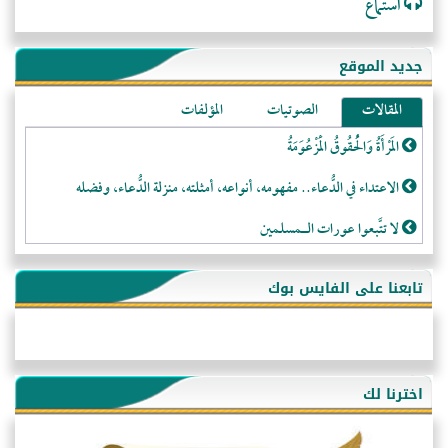
استماع
جديد الموقع
المقالات
الصوتيات
المؤلفات
المَرْأَةُ وَالْحُقُوقُ الْمَزْعُوَمَةُ
الاعتداء في الدُّعاء.. مفهومه، أنواعه، أمثلته، منزلة الدُّعاء، وفضله
لا تتَّبعوا عورات الـمسلمين
فقه النَّصيحة عند الصَّحابة الكرام رضي الله عنهم
تابعنا على الفايس بوك
لَا عِزَّةَ إِلَّا بِالإِسْلَامِ
هذه سبيلنا فماذا تنقمون؟!
أُسُـسُ بَـيْـتِ الـمُسْـلِمِ
اخترنا لك
التَّعْلِيمُ القُرْآنِي