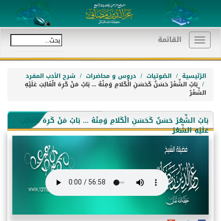
القائمة
Toggle
navigation
الرّئيسية
الصّوتيات
دروس و محاضرات
شرح الأدب المفرد
بَابُ الشِّعْرُ حَسَنٌ كَحَسَنِ الْكَلامِ وَمِنْهُ ... بَابُ مَنْ كَرِهَ الْغَالِبَ عَلَيْهِ
الشِّعْرُ
بَابُ الشِّعْرُ حَسَنٌ كَحَسَنِ الْكَلامِ وَمِنْهُ ... بَابُ مَنْ كَرِهَ الْغَالِبَ
عَلَيْهِ الشِّعْرُ