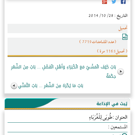
التاريخ : 2014/10/28
تحميل
(عدد المشاهدات7719 )
( تحميل1165 مرة )
بَابُ كَيْفَ الْمَشْيُ مَعَ الْكُبَرَاءِ وَأَهْلِ الْفَضْلِ ... بَابُ مِنَ الشِّعْرِ
حِكْمَةٌ
بَابُ مَا يُكْرَهُ مِنَ الشِّعْرِ ... بَابُ التَّمَنِّي
يُبث في الإذاعة
العنوان :طُوبَى لِلْغُرَبَاءِ
المستمعين :