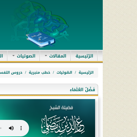
(current)
الرّئيسية
المقالات
الصوتيات
ال
الرّئيسية
الصّوتيات
خطب منبرية
دروس التفسي
فَضْلُ العُلَمَاءِ