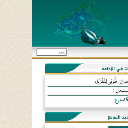
بث في الإذاعة
نوان :طُوبَى لِلْغُرَبَاءِ
ستمعين :
استماع
يد الموقع