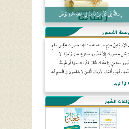
رِسَالَةٌ إِلَى كُلِّ مَنْ لَهُ يَدٌ فِي إِعَانَةِ حُمَاةِ الوَطَنِ
عظة الأسبوع
َ الإمامُ ابنُ حزمٍ -رحمه الله- : «إذا حضرت مجْلِس علمٍ
ا يكن حضورك إِلاّ حُضُور مستزيدٍ علمًا وَأَجرًا، لا
ور مستغنٍ بِمَا عنْدك طَالبًا عَثْرَة تشيعها أَو غَرِيبَةً
ِّعها، فَهَذِهِ أَفعَال الأرذال الَّذين لا يفلحون فِي الْعلم أبد
اقرأ المزيد
لفات الشّيخ