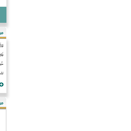
مو
قال
فَل
حُضُ
تشن
مؤ