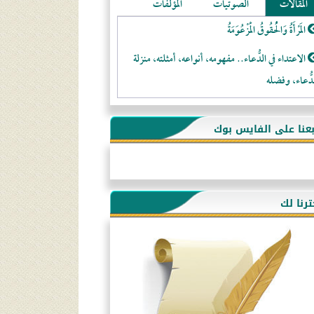
المقالات
الصوتيات
المؤلفات
المَرْأَةُ وَالْحُقُوقُ الْمَزْعُوَمَةُ
الاعتداء في الدُّعاء.. مفهومه، أنواعه، أمثلته، منزلة
دُّعاء، وفضله
لا تتَّبعوا عورات الـمسلمين
بعنا على الفايس بوك
فقه النَّصيحة عند الصَّحابة الكرام رضي الله عنهم
لَا عِزَّةَ إِلَّا بِالإِسْلَامِ
هذه سبيلنا فماذا تنقمون؟!
ترنا لك
أُسُـسُ بَـيْـتِ الـمُسْـلِمِ
التَّعْلِيمُ القُرْآنِي
كلمة إلى إخواني السلفيين في الجزائر