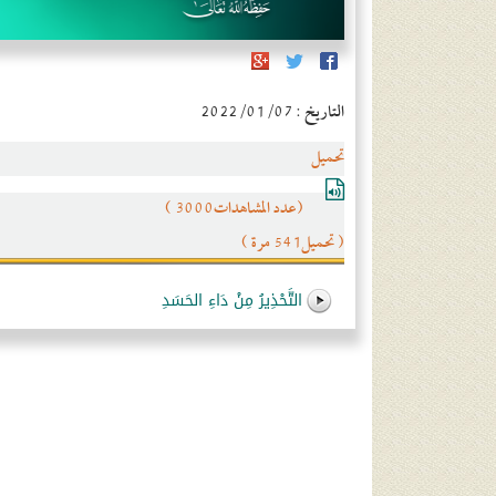
التاريخ : 2022/01/07
تحميل
(عدد المشاهدات3000 )
( تحميل541 مرة )
التَّحْذِيرُ مِنْ دَاءِ الحَسَدِ