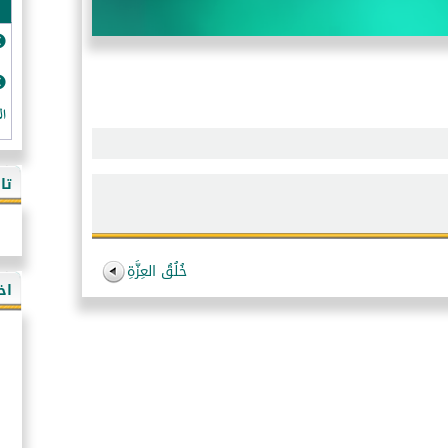
ال
تا
خُلُقُ العِزَّةِ
اخ