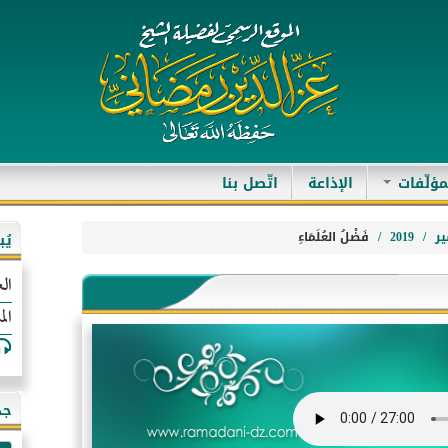
مؤلّفات
الإذاعة
اتّصل بنا
ر
2019
فَضْلُ العُلَمَاءِ
يُ
الع
الم
جد