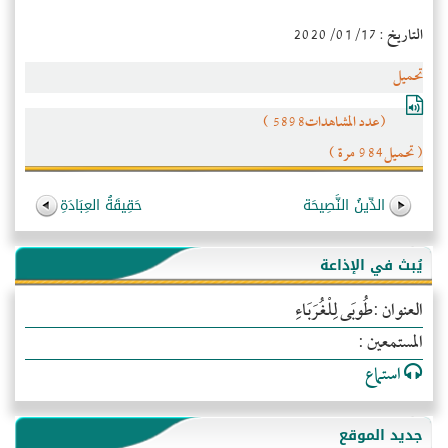
التاريخ : 2020/01/17
تحميل
(عدد المشاهدات5898 )
( تحميل984 مرة )
الدِّينُ النَّصِيحَة
حَقِيقَةُ العِبَادَةِ
يُبث في الإذاعة
العنوان :طُوبَى لِلْغُرَبَاءِ
المستمعين :
استماع
جديد الموقع