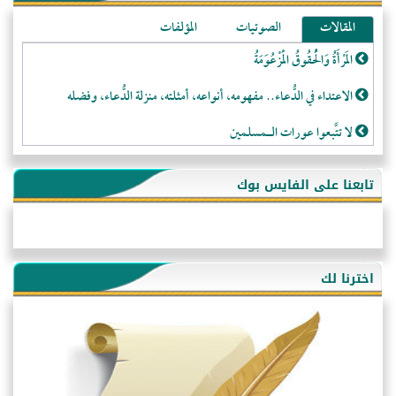
المقالات
الصوتيات
المؤلفات
المَرْأَةُ وَالْحُقُوقُ الْمَزْعُوَمَةُ
الاعتداء في الدُّعاء.. مفهومه، أنواعه، أمثلته، منزلة الدُّعاء، وفضله
لا تتَّبعوا عورات الـمسلمين
فقه النَّصيحة عند الصَّحابة الكرام رضي الله عنهم
تابعنا على الفايس بوك
لَا عِزَّةَ إِلَّا بِالإِسْلَامِ
هذه سبيلنا فماذا تنقمون؟!
أُسُـسُ بَـيْـتِ الـمُسْـلِمِ
اخترنا لك
التَّعْلِيمُ القُرْآنِي
كلمة إلى إخواني السلفيين في الجزائر