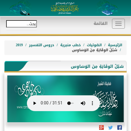
القائمة
Toggle
navigation
الرّئيسية
الصّوتيات
خطب منبرية
دروس التفسير
2019
سُبُلُ الوِقَايَةِ مِنَ الوَسَاوِسِ
سُبُلُ الوِقَايَةِ مِنَ الوَسَاوِسِ