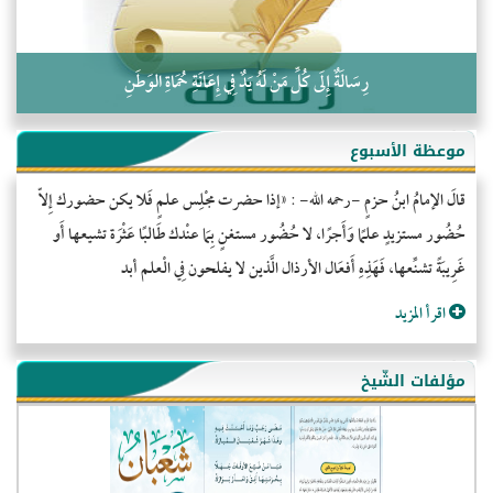
رِسَالَةٌ إِلَى كُلِّ مَنْ لَهُ يَدٌ فِي إِعَانَةِ حُمَاةِ الوَطَنِ
موعظة الأسبوع
قالَ الإمامُ ابنُ حزمٍ -رحمه الله- : «إذا حضرت مجْلِس علمٍ فَلا يكن حضورك إِلاّ
حُضُور مستزيدٍ علمًا وَأَجرًا، لا حُضُور مستغنٍ بِمَا عنْدك طَالبًا عَثْرَة تشيعها أَو
غَرِيبَةً تشنِّعها، فَهَذِهِ أَفعَال الأرذال الَّذين لا يفلحون فِي الْعلم أبد
اقرأ المزيد
مؤلفات الشّيخ