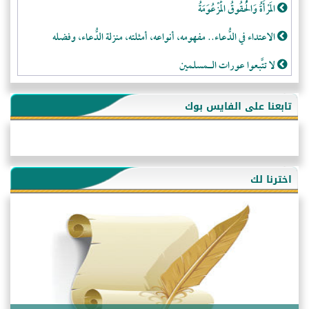
المَرْأَةُ وَالْحُقُوقُ الْمَزْعُوَمَةُ
الاعتداء في الدُّعاء.. مفهومه، أنواعه، أمثلته، منزلة الدُّعاء، وفضله
لا تتَّبعوا عورات الـمسلمين
فقه النَّصيحة عند الصَّحابة الكرام رضي الله عنهم
تابعنا على الفايس بوك
لَا عِزَّةَ إِلَّا بِالإِسْلَامِ
هذه سبيلنا فماذا تنقمون؟!
أُسُـسُ بَـيْـتِ الـمُسْـلِمِ
اخترنا لك
التَّعْلِيمُ القُرْآنِي
كلمة إلى إخواني السلفيين في الجزائر