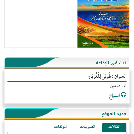
يُبث في الإذاعة
العنوان :طُوبَى لِلْغُرَبَاءِ
المستمعين :
استماع
جديد الموقع
المقالات
الصوتيات
المؤلفات