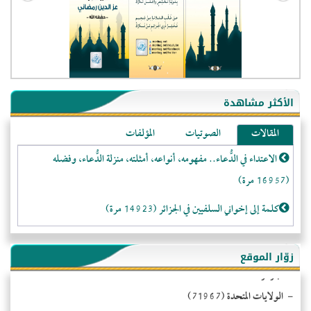
الأكثر مشاهدة
المقالات
الصوتيات
المؤلفات
الاعتداء في الدُّعاء.. مفهومه، أنواعه، أمثلته، منزلة الدُّعاء، وفضله
(16957 مرة)
كلمة إلى إخواني السلفيين في الجزائر (14923 مرة)
لا تتَّبعوا عورات الـمسلمين (13369 مرة)
زوّار الموقع
المَرْأَةُ وَالْحُقُوقُ الْمَزْعُوَمَةُ (12480 مرة)
- الجزائر (94588)
- الولايات المتحدة (71967)
الـنـُّصـيريَّـة الحقيقة والواقع (10983 مرة)