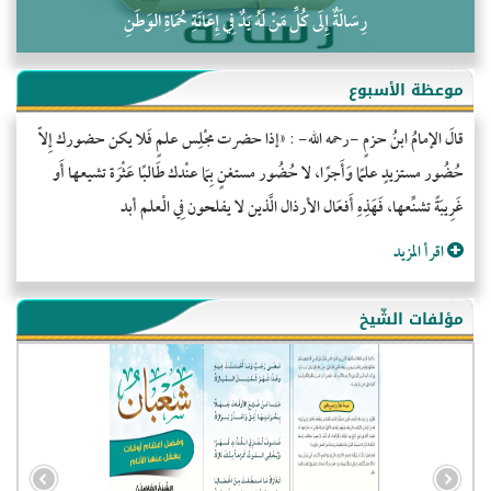
رِسَالَةٌ إِلَى كُلِّ مَنْ لَهُ يَدٌ فِي إِعَانَةِ حُمَاةِ الوَطَنِ
موعظة الأسبوع
قالَ الإمامُ ابنُ حزمٍ -رحمه الله- : «إذا حضرت مجْلِس علمٍ فَلا يكن حضورك إِلاّ
حُضُور مستزيدٍ علمًا وَأَجرًا، لا حُضُور مستغنٍ بِمَا عنْدك طَالبًا عَثْرَة تشيعها أَو
غَرِيبَةً تشنِّعها، فَهَذِهِ أَفعَال الأرذال الَّذين لا يفلحون فِي الْعلم أبد
اقرأ المزيد
مؤلفات الشّيخ