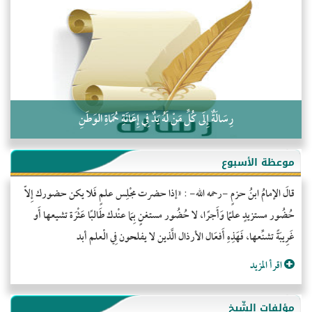
التَّعْلِيمُ القُرْآنِي
كلمة إلى إخواني السلفيين في الجزائر
رِسَالَةٌ إِلَى كُلِّ مَنْ لَهُ يَدٌ فِي إِعَانَةِ حُمَاةِ الوَطَنِ
موعظة الأسبوع
قالَ الإمامُ ابنُ حزمٍ -رحمه الله- : «إذا حضرت مجْلِس علمٍ فَلا يكن حضورك إِلاّ
حُضُور مستزيدٍ علمًا وَأَجرًا، لا حُضُور مستغنٍ بِمَا عنْدك طَالبًا عَثْرَة تشيعها أَو
غَرِيبَةً تشنِّعها، فَهَذِهِ أَفعَال الأرذال الَّذين لا يفلحون فِي الْعلم أبد
اقرأ المزيد
مؤلفات الشّيخ