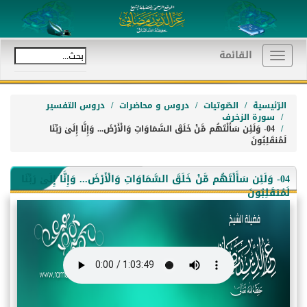
القائمة
Toggle
navigation
الرّئيسية
الصّوتيات
دروس و محاضرات
دروس التفسير
سورة الزخرف
04- وَلَئِن سَأَلْتَهُم مَّنْ خَلَقَ السَّمَاوَاتِ وَالْأَرْضَ... وَإِنَّا إِلَىٰ رَبِّنَا
لَمُنقَلِبُونَ
04- وَلَئِن سَأَلْتَهُم مَّنْ خَلَقَ السَّمَاوَاتِ وَالْأَرْضَ... وَإِنَّا إِلَىٰ رَبِّنَا
لَمُنقَلِبُونَ