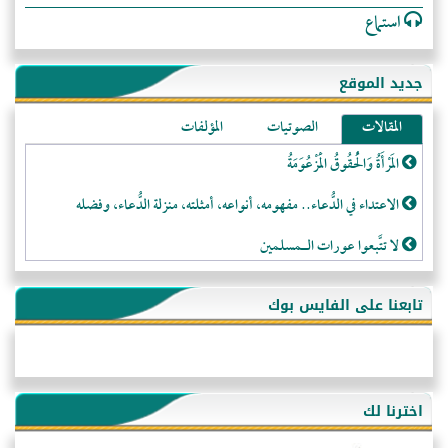
استماع
جديد الموقع
المقالات
الصوتيات
المؤلفات
المَرْأَةُ وَالْحُقُوقُ الْمَزْعُوَمَةُ
الاعتداء في الدُّعاء.. مفهومه، أنواعه، أمثلته، منزلة الدُّعاء، وفضله
لا تتَّبعوا عورات الـمسلمين
فقه النَّصيحة عند الصَّحابة الكرام رضي الله عنهم
تابعنا على الفايس بوك
لَا عِزَّةَ إِلَّا بِالإِسْلَامِ
هذه سبيلنا فماذا تنقمون؟!
أُسُـسُ بَـيْـتِ الـمُسْـلِمِ
اخترنا لك