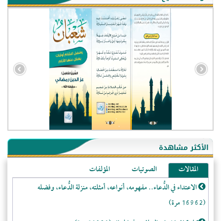
- الجزائر (94605)
- الولايات المتحدة (72408)
- فيتنام (21564)
الأكثر مشاهدة
-غير معروف (21313)
المقالات
الصوتيات
المؤلفات
- الصين (10625)
الاعتداء في الدُّعاء.. مفهومه، أنواعه، أمثلته، منزلة الدُّعاء، وفضله
- كندا (10287)
(16962 مرة)
- فرنسا (9145)