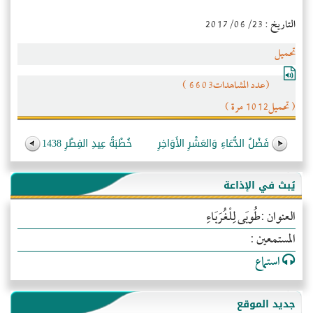
التاريخ : 2017/06/23
تحميل
(عدد المشاهدات6603 )
( تحميل1012 مرة )
فَضْلُ الدُّعَاءِ وَالعَشْرِ الأَوَاخِرِ
خُطْبَةُ عِيدِ الفِطْرِ 1438
يُبث في الإذاعة
العنوان :طُوبَى لِلْغُرَبَاءِ
المستمعين :
استماع
جديد الموقع