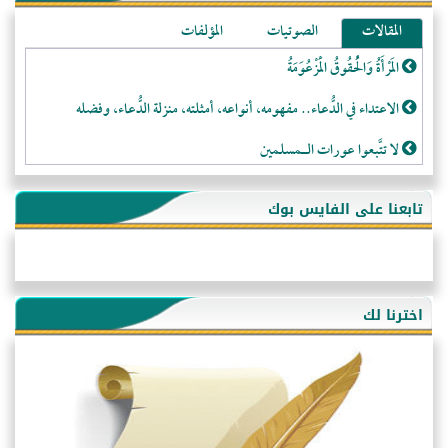
المقالات
الصوتيات
المؤلفات
المَرْأَةُ وَالْحُقُوقُ الْمَزْعُوَمَةُ
الاعتداء في الدُّعاء.. مفهومه، أنواعه، أمثلته، منزلة الدُّعاء، وفضله
لا تتَّبعوا عورات الـمسلمين
فقه النَّصيحة عند الصَّحابة الكرام رضي الله عنهم
تابعنا على الفايس بوك
لَا عِزَّةَ إِلَّا بِالإِسْلَامِ
هذه سبيلنا فماذا تنقمون؟!
أُسُـسُ بَـيْـتِ الـمُسْـلِمِ
اخترنا لك
التَّعْلِيمُ القُرْآنِي
كلمة إلى إخواني السلفيين في الجزائر