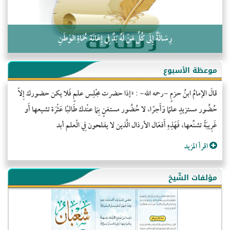
رِسَالَةٌ إِلَى كُلِّ مَنْ لَهُ يَدٌ فِي إِعَانَةِ حُمَاةِ الوَطَنِ
موعظة الأسبوع
قالَ الإمامُ ابنُ حزمٍ -رحمه الله- : «إذا حضرت مجْلِس علمٍ فَلا يكن حضورك إِلاّ
حُضُور مستزيدٍ علمًا وَأَجرًا، لا حُضُور مستغنٍ بِمَا عنْدك طَالبًا عَثْرَة تشيعها أَو
غَرِيبَةً تشنِّعها، فَهَذِهِ أَفعَال الأرذال الَّذين لا يفلحون فِي الْعلم أبد
اقرأ المزيد
مؤلفات الشّيخ