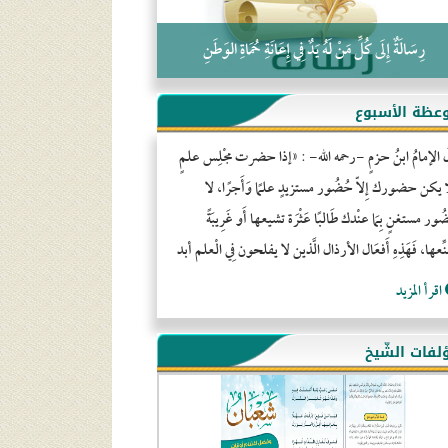
رِسَالَةٌ إِلَى كُلِّ مَنْ لَهُ يَدٌ فِي إِعَانَةِ حُمَاةِ الوَطَنِ
عظة الأسبوع
َ الإمامُ ابنُ حزمٍ -رحمه الله- : «إذا حضرت مجْلِس علمٍ
ا يكن حضورك إِلاّ حُضُور مستزيدٍ علمًا وَأَجرًا، لا
ور مستغنٍ بِمَا عنْدك طَالبًا عَثْرَة تشيعها أَو غَرِيبَةً
ِّعها، فَهَذِهِ أَفعَال الأرذال الَّذين لا يفلحون فِي الْعلم أبد
اقرأ المزيد
لفات الشّيخ