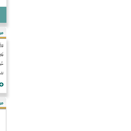
مو
قال
فَل
حُضُ
تشن
مؤ