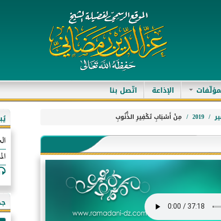
مؤلّفات
الإذاعة
اتّصل بنا
ر
2019
مِنْ أَسْبَابِ تَكْفِيرِ الذُّنُوبِ
يُ
الع
الم
جد