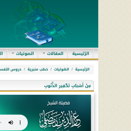
(current)
الرّئيسية
المقالات
الصوتيات
ال
الرّئيسية
الصّوتيات
خطب منبرية
دروس التفسي
مِنْ أَسْبَابِ تَكْفِيرِ الذُّنُوبِ