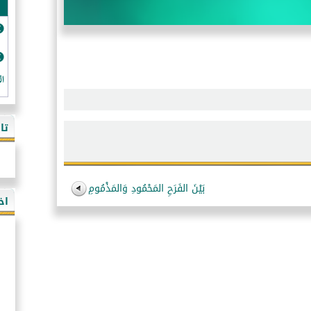
ال
تا
بَيْنَ الفَرَحِ المَحْمُودِ وَالمَذْمُومِ
اخ