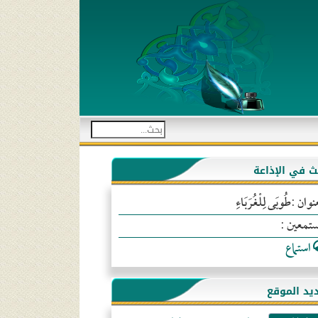
بث في الإذاعة
نوان :طُوبَى لِلْغُرَبَاءِ
ستمعين :
استماع
يد الموقع