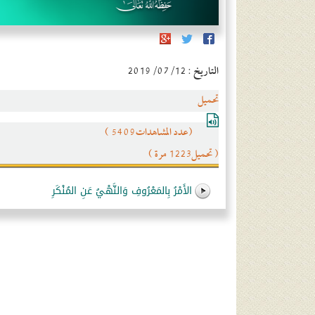
التاريخ : 2019/07/12
تحميل
(عدد المشاهدات5409 )
( تحميل1223 مرة )
الأَمْرُ بِالمَعْرُوفِ وَالنَّهْيُ عَنِ المُنْكَرِ