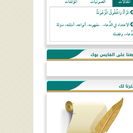
المقالات
الصوتيات
المؤلفات
المَرْأَةُ وَالْحُقُوقُ الْمَزْعُوَمَةُ
الاعتداء في الدُّعاء.. مفهومه، أنواعه، أمثلته، منزلة
دُّعاء، وفضله
لا تتَّبعوا عورات الـمسلمين
بعنا على الفايس بوك
فقه النَّصيحة عند الصَّحابة الكرام رضي الله عنهم
لَا عِزَّةَ إِلَّا بِالإِسْلَامِ
هذه سبيلنا فماذا تنقمون؟!
ترنا لك
أُسُـسُ بَـيْـتِ الـمُسْـلِمِ
التَّعْلِيمُ القُرْآنِي
كلمة إلى إخواني السلفيين في الجزائر