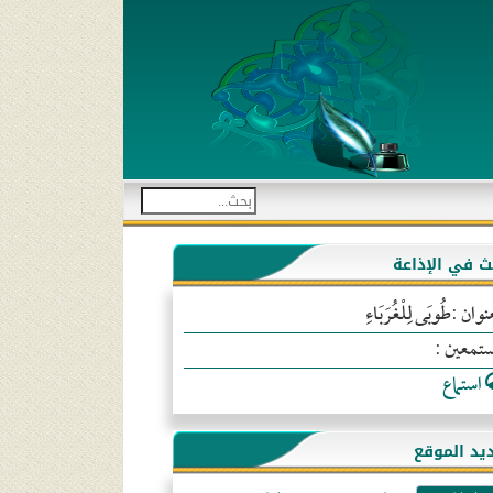
بث في الإذاعة
نوان :طُوبَى لِلْغُرَبَاءِ
ستمعين :
استماع
يد الموقع