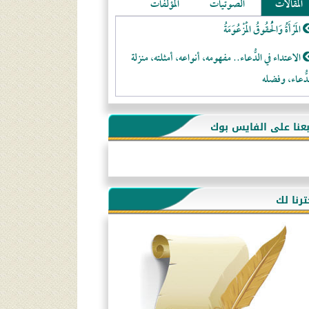
المقالات
الصوتيات
المؤلفات
المَرْأَةُ وَالْحُقُوقُ الْمَزْعُوَمَةُ
الاعتداء في الدُّعاء.. مفهومه، أنواعه، أمثلته، منزلة
دُّعاء، وفضله
لا تتَّبعوا عورات الـمسلمين
بعنا على الفايس بوك
فقه النَّصيحة عند الصَّحابة الكرام رضي الله عنهم
لَا عِزَّةَ إِلَّا بِالإِسْلَامِ
هذه سبيلنا فماذا تنقمون؟!
ترنا لك
أُسُـسُ بَـيْـتِ الـمُسْـلِمِ
التَّعْلِيمُ القُرْآنِي
كلمة إلى إخواني السلفيين في الجزائر