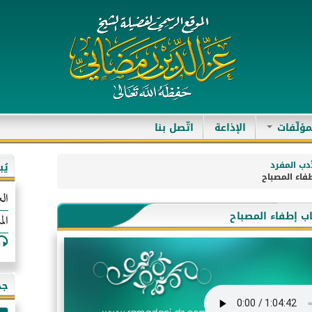
مؤلّفات
الإذاعة
اتّصل بنا
دب المفرد
يُ
الع
الم
جد