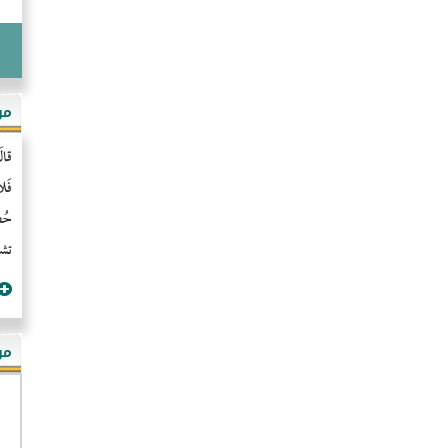
مو
قال
فَل
حُضُ
تشن
مؤ