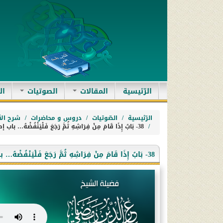
(current)
الرّئيسية
المقالات
الصوتيات
ال
الرّئيسية
الصّوتيات
دروس و محاضرات
شرح الأ
38- بَابُ إِذَا قَامَ مِنْ فِرَاشِهِ ثُمَّ رَجَعَ فَلْيَنْفُضْهُ… باب إطفاء المصباح
38- بَابُ إِذَا قَامَ مِنْ فِرَاشِهِ ثُمَّ رَجَعَ فَلْيَنْفُضْهُ… باب إطفاء المصباح