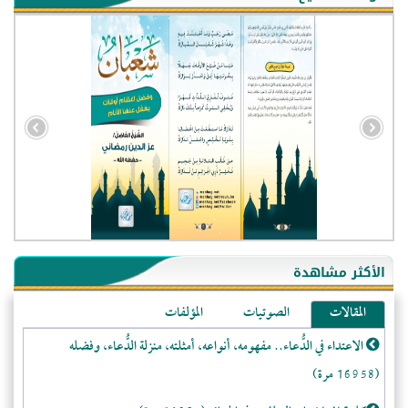
- الجزائر (94598)
- الولايات المتحدة (72237)
- فيتنام (21490)
الأكثر مشاهدة
-غير معروف (21102)
المقالات
الصوتيات
المؤلفات
- الصين (10599)
الاعتداء في الدُّعاء.. مفهومه، أنواعه، أمثلته، منزلة الدُّعاء، وفضله
- كندا (10250)
(16958 مرة)
- فرنسا (9104)