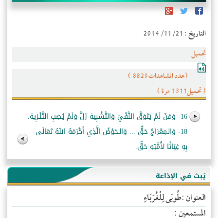
التاريخ : 2014/11/21
تحميل
(عدد المشاهدات8829 )
( تحميل1311 مرة )
16- وَمَنْ لَمْ يَتَوَقَّ النَّفْيَ وَالتَّشْبِيهَ زَلَّ وَلَمْ يُصِبِ التَّنْـزِيهَ.
18- وَالـمِعْرَاجُ حَقٌّ ... وَالـحَوْضُ الَّذِي أَكْرَمَهُ اللهُ تَعَالَى
بِهِ غِيَاثًا لأُمَّتِهِ حَقٌّ.
يُبث في الإذاعة
العنوان :طُوبَى لِلْغُرَبَاءِ
المستمعين :