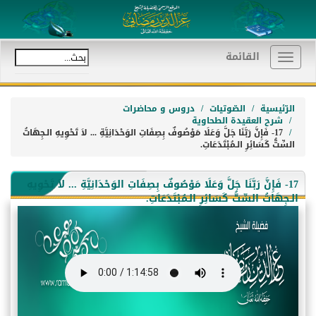
القائمة
Toggle
navigation
الرّئيسية
الصّوتيات
دروس و محاضرات
شرح العقيدة الطحاوية
17- فَإِنَّ رَبَّنَا جَلَّ وَعَلَا مَوْصُوفٌ بِصِفَاتِ الوَحْدَانِيَّةِ ... لاَ تَحْوِيهِ الـجِهَاتُ
السِّتُّ كَسَائِرِ الـمُبْتَدَعَاتِ.
17- فَإِنَّ رَبَّنَا جَلَّ وَعَلَا مَوْصُوفٌ بِصِفَاتِ الوَحْدَانِيَّةِ ... لاَ تَحْوِيهِ
الـجِهَاتُ السِّتُّ كَسَائِرِ الـمُبْتَدَعَاتِ.