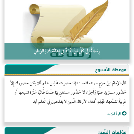
التَّعْلِيمُ القُرْآنِي
كلمة إلى إخواني السلفيين في الجزائر
رِسَالَةٌ إِلَى كُلِّ مَنْ لَهُ يَدٌ فِي إِعَانَةِ حُمَاةِ الوَطَنِ
موعظة الأسبوع
قالَ الإمامُ ابنُ حزمٍ -رحمه الله- : «إذا حضرت مجْلِس علمٍ فَلا يكن حضورك إِلاّ
حُضُور مستزيدٍ علمًا وَأَجرًا، لا حُضُور مستغنٍ بِمَا عنْدك طَالبًا عَثْرَة تشيعها أَو
غَرِيبَةً تشنِّعها، فَهَذِهِ أَفعَال الأرذال الَّذين لا يفلحون فِي الْعلم أبد
اقرأ المزيد
مؤلفات الشّيخ