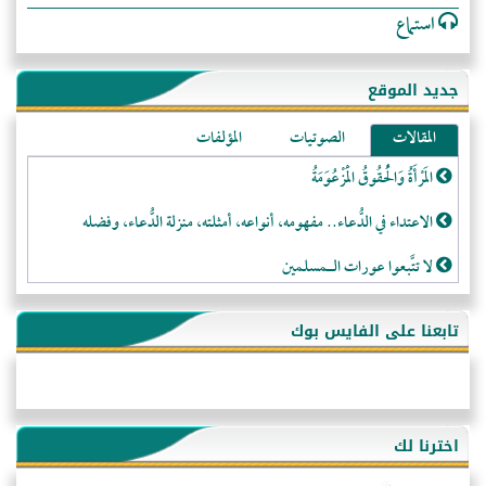
استماع
جديد الموقع
المقالات
الصوتيات
المؤلفات
المَرْأَةُ وَالْحُقُوقُ الْمَزْعُوَمَةُ
الاعتداء في الدُّعاء.. مفهومه، أنواعه، أمثلته، منزلة الدُّعاء، وفضله
لا تتَّبعوا عورات الـمسلمين
فقه النَّصيحة عند الصَّحابة الكرام رضي الله عنهم
تابعنا على الفايس بوك
لَا عِزَّةَ إِلَّا بِالإِسْلَامِ
هذه سبيلنا فماذا تنقمون؟!
أُسُـسُ بَـيْـتِ الـمُسْـلِمِ
اخترنا لك