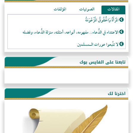
المقالات
الصوتيات
المؤلفات
المَرْأَةُ وَالْحُقُوقُ الْمَزْعُوَمَةُ
الاعتداء في الدُّعاء.. مفهومه، أنواعه، أمثلته، منزلة الدُّعاء، وفضله
لا تتَّبعوا عورات الـمسلمين
فقه النَّصيحة عند الصَّحابة الكرام رضي الله عنهم
تابعنا على الفايس بوك
لَا عِزَّةَ إِلَّا بِالإِسْلَامِ
هذه سبيلنا فماذا تنقمون؟!
أُسُـسُ بَـيْـتِ الـمُسْـلِمِ
اخترنا لك
التَّعْلِيمُ القُرْآنِي
كلمة إلى إخواني السلفيين في الجزائر