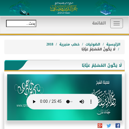
القائمة
Toggle
navigation
الرّئيسية
الصّوتيات
خطب منبرية
2018
لَا يَكُونُ المُسْلِمُ عَيَّابًا
لَا يَكُونُ المُسْلِمُ عَيَّابًا