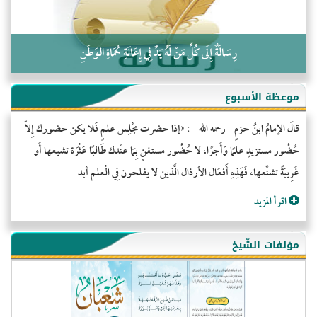
رِسَالَةٌ إِلَى كُلِّ مَنْ لَهُ يَدٌ فِي إِعَانَةِ حُمَاةِ الوَطَنِ
موعظة الأسبوع
قالَ الإمامُ ابنُ حزمٍ -رحمه الله- : «إذا حضرت مجْلِس علمٍ فَلا يكن حضورك إِلاّ
حُضُور مستزيدٍ علمًا وَأَجرًا، لا حُضُور مستغنٍ بِمَا عنْدك طَالبًا عَثْرَة تشيعها أَو
غَرِيبَةً تشنِّعها، فَهَذِهِ أَفعَال الأرذال الَّذين لا يفلحون فِي الْعلم أبد
اقرأ المزيد
مؤلفات الشّيخ