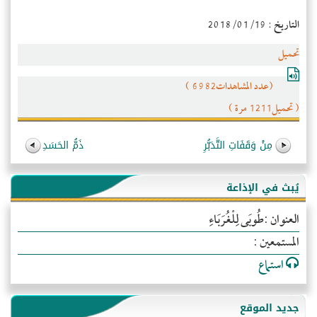
التاريخ : 2018/01/19
تحميل
(عدد المشاهدات6982 )
( تحميل1211 مرة )
مِنْ وَقَفَاتِ التَّدَبُّرِ
ذَمُّ الحَسَدِ
يُبث في الإذاعة
العنوان :طُوبَى لِلْغُرَبَاءِ
المستمعين :
استماع
جديد الموقع