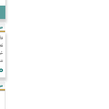
مو
قال
فَل
حُضُ
تشن
مؤ