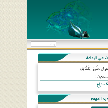
بث في الإذاعة
نوان :طُوبَى لِلْغُرَبَاءِ
ستمعين :
استماع
يد الموقع