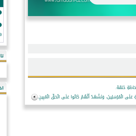
ال
تا
اخ