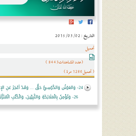
التاريخ : 2015/03/02
تحميل
(عدد المشاهدات8443 )
( تحميل1286 مرة )
24- وَالعَرْشُ وَالكُرْسِيُّ حَقٌّ ... وَقَدْ أعْجَزَ عَنِ الإِحَاطَةِ خَلقَهُ.
26- وَنُؤْمِنُ بِالْمَلَائِكَةِ وَالنَّبِيِّينَ، وَالْكُتُبِ الْمُنَزَّلَةِ عَلَى الْمُرْسَلِينَ، وَنَشْهَدُ أَنَّهُمْ كَانُوا عَلَى الْحَقِّ الْمُبِينِ