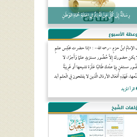
رِسَالَةٌ إِلَى كُلِّ مَنْ لَهُ يَدٌ فِي إِعَانَةِ حُمَاةِ الوَطَنِ
عظة الأسبوع
َ الإمامُ ابنُ حزمٍ -رحمه الله- : «إذا حضرت مجْلِس علمٍ
ا يكن حضورك إِلاّ حُضُور مستزيدٍ علمًا وَأَجرًا، لا
ور مستغنٍ بِمَا عنْدك طَالبًا عَثْرَة تشيعها أَو غَرِيبَةً
ِّعها، فَهَذِهِ أَفعَال الأرذال الَّذين لا يفلحون فِي الْعلم أبد
اقرأ المزيد
لفات الشّيخ