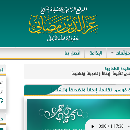
مؤلّفات
الإذاعة
اتّصل بنا
قيدة الطحاوية
يُ
الع
الم
جد