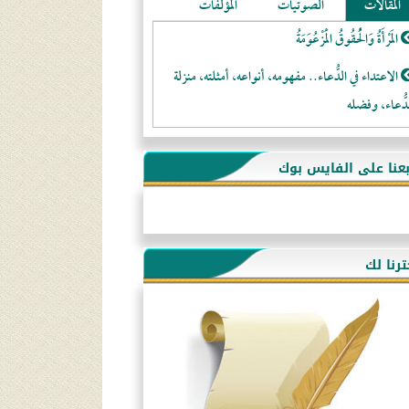
المقالات
الصوتيات
المؤلفات
المَرْأَةُ وَالْحُقُوقُ الْمَزْعُوَمَةُ
الاعتداء في الدُّعاء.. مفهومه، أنواعه، أمثلته، منزلة
دُّعاء، وفضله
لا تتَّبعوا عورات الـمسلمين
بعنا على الفايس بوك
فقه النَّصيحة عند الصَّحابة الكرام رضي الله عنهم
لَا عِزَّةَ إِلَّا بِالإِسْلَامِ
هذه سبيلنا فماذا تنقمون؟!
ترنا لك
أُسُـسُ بَـيْـتِ الـمُسْـلِمِ
التَّعْلِيمُ القُرْآنِي
كلمة إلى إخواني السلفيين في الجزائر