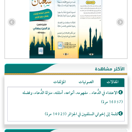
- الجزائر (94581)
- الولايات المتحدة (71909)
- فيتنام (21396)
الأكثر مشاهدة
-غير معروف (20703)
المقالات
الصوتيات
المؤلفات
- الصين (10581)
الاعتداء في الدُّعاء.. مفهومه، أنواعه، أمثلته، منزلة الدُّعاء، وفضله
- كندا (10211)
(16957 مرة)
- فرنسا (9063)
- المملكة المتحدة (5460)
كلمة إلى إخواني السلفيين في الجزائر (14923 مرة)
- روسيا (5413)
لا تتَّبعوا عورات الـمسلمين (13369 مرة)
- الأرجنتين (5007)