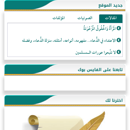
جديد الموقع
المقالات
الصوتيات
المؤلفات
المَرْأَةُ وَالْحُقُوقُ الْمَزْعُوَمَةُ
الاعتداء في الدُّعاء.. مفهومه، أنواعه، أمثلته، منزلة الدُّعاء، وفضله
لا تتَّبعوا عورات الـمسلمين
فقه النَّصيحة عند الصَّحابة الكرام رضي الله عنهم
تابعنا على الفايس بوك
لَا عِزَّةَ إِلَّا بِالإِسْلَامِ
هذه سبيلنا فماذا تنقمون؟!
أُسُـسُ بَـيْـتِ الـمُسْـلِمِ
اخترنا لك
التَّعْلِيمُ القُرْآنِي
كلمة إلى إخواني السلفيين في الجزائر