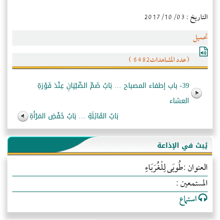
التاريخ : 2017/10/03
تحميل
(عدد المشاهدات6482 )
39- باب إطفاء المصباح … بَابُ ضَمِّ الصِّبْيَانِ عِنْدَ فَوْرَةِ
العشاء
بَابُ القَائِلَةِ … بَابُ خَفْضِ المَرْأَةِ
يُبث في الإذاعة
العنوان :طُوبَى لِلْغُرَبَاءِ
المستمعين :
استماع