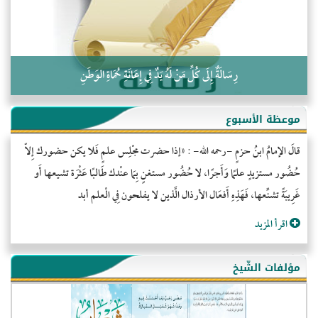
رِسَالَةٌ إِلَى كُلِّ مَنْ لَهُ يَدٌ فِي إِعَانَةِ حُمَاةِ الوَطَنِ
موعظة الأسبوع
قالَ الإمامُ ابنُ حزمٍ -رحمه الله- : «إذا حضرت مجْلِس علمٍ فَلا يكن حضورك إِلاّ
حُضُور مستزيدٍ علمًا وَأَجرًا، لا حُضُور مستغنٍ بِمَا عنْدك طَالبًا عَثْرَة تشيعها أَو
غَرِيبَةً تشنِّعها، فَهَذِهِ أَفعَال الأرذال الَّذين لا يفلحون فِي الْعلم أبد
اقرأ المزيد
مؤلفات الشّيخ