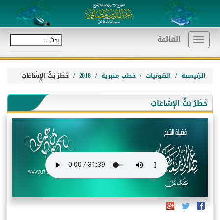
القائمة
Toggle
navigation
الرّئيسية
الصّوتيات
خطب منبرية
2018
خَطَرُ بَثِّ الإِشَاعَاتِ
خَطَرُ بَثِّ الإِشَاعَاتِ