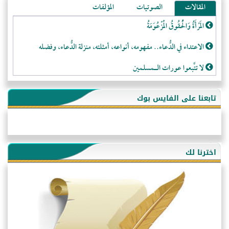
المقالات
الصوتيات
المؤلفات
المَرْأَةُ وَالْحُقُوقُ الْمَزْعُوَمَةُ
الاعتداء في الدُّعاء.. مفهومه، أنواعه، أمثلته، منزلة الدُّعاء، وفضله
لا تتَّبعوا عورات الـمسلمين
فقه النَّصيحة عند الصَّحابة الكرام رضي الله عنهم
تابعنا على الفايس بوك
لَا عِزَّةَ إِلَّا بِالإِسْلَامِ
هذه سبيلنا فماذا تنقمون؟!
أُسُـسُ بَـيْـتِ الـمُسْـلِمِ
اخترنا لك
التَّعْلِيمُ القُرْآنِي
كلمة إلى إخواني السلفيين في الجزائر