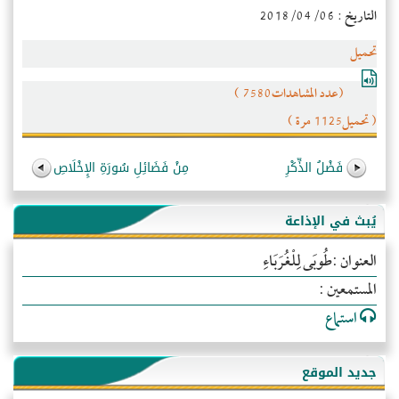
التاريخ : 2018/04/06
تحميل
(عدد المشاهدات7580 )
( تحميل1125 مرة )
فَضْلُ الذِّكْرِ
مِنْ فَضَائِلِ سُورَةِ الإِخْلَاصِ
يُبث في الإذاعة
العنوان :طُوبَى لِلْغُرَبَاءِ
المستمعين :
استماع
جديد الموقع