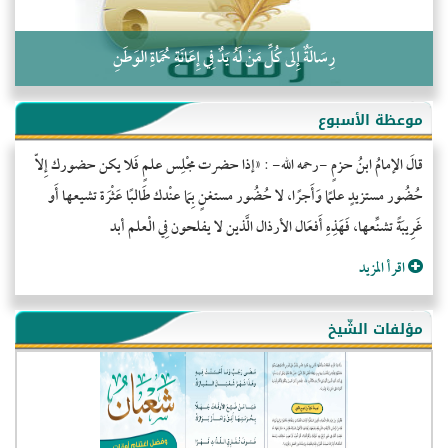
رِسَالَةٌ إِلَى كُلِّ مَنْ لَهُ يَدٌ فِي إِعَانَةِ حُمَاةِ الوَطَنِ
موعظة الأسبوع
قالَ الإمامُ ابنُ حزمٍ -رحمه الله- : «إذا حضرت مجْلِس علمٍ فَلا يكن حضورك إِلاّ
حُضُور مستزيدٍ علمًا وَأَجرًا، لا حُضُور مستغنٍ بِمَا عنْدك طَالبًا عَثْرَة تشيعها أَو
غَرِيبَةً تشنِّعها، فَهَذِهِ أَفعَال الأرذال الَّذين لا يفلحون فِي الْعلم أبد
اقرأ المزيد
مؤلفات الشّيخ