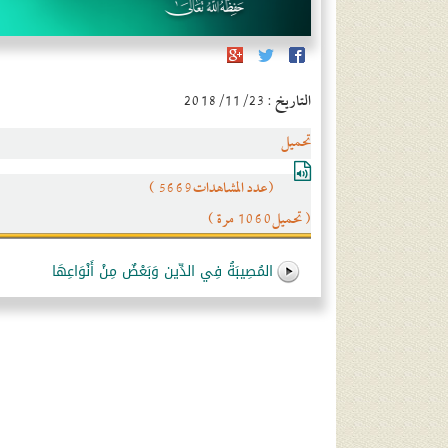
التاريخ : 2018/11/23
تحميل
(عدد المشاهدات5669 )
( تحميل1060 مرة )
المُصِيبَةُ فِي الدِّين وَبَعْضٌ مِنْ أَنْوَاعِهَا