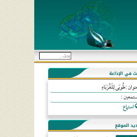
بث في الإذاعة
نوان :طُوبَى لِلْغُرَبَاءِ
ستمعين :
استماع
يد الموقع