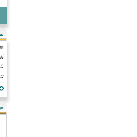
مو
قال
فَل
حُضُ
تشن
مؤ