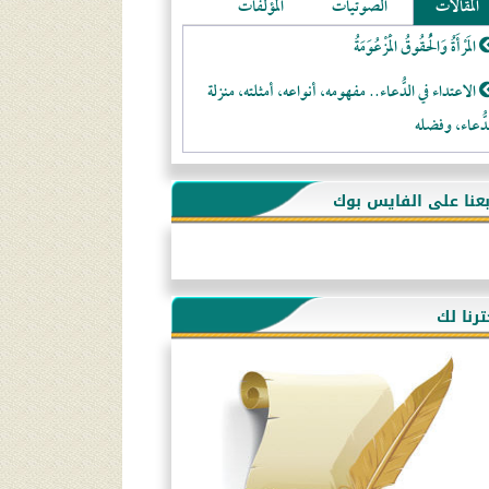
المقالات
الصوتيات
المؤلفات
المَرْأَةُ وَالْحُقُوقُ الْمَزْعُوَمَةُ
الاعتداء في الدُّعاء.. مفهومه، أنواعه، أمثلته، منزلة
دُّعاء، وفضله
لا تتَّبعوا عورات الـمسلمين
بعنا على الفايس بوك
فقه النَّصيحة عند الصَّحابة الكرام رضي الله عنهم
لَا عِزَّةَ إِلَّا بِالإِسْلَامِ
هذه سبيلنا فماذا تنقمون؟!
ترنا لك
أُسُـسُ بَـيْـتِ الـمُسْـلِمِ
التَّعْلِيمُ القُرْآنِي
كلمة إلى إخواني السلفيين في الجزائر