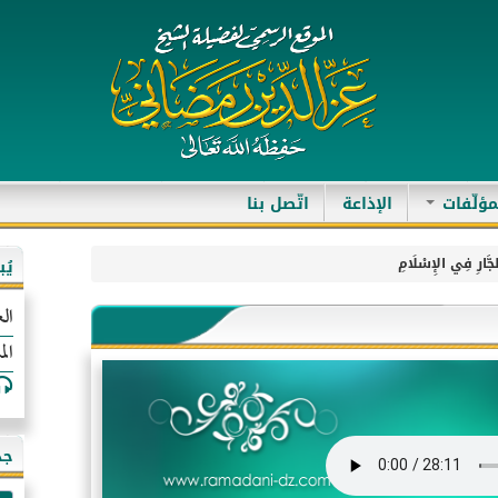
مؤلّفات
الإذاعة
اتّصل بنا
جَّارِ فِي الإِسْلَامِ
يُ
الع
الم
جد