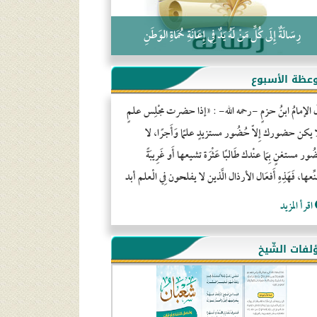
رِسَالَةٌ إِلَى كُلِّ مَنْ لَهُ يَدٌ فِي إِعَانَةِ حُمَاةِ الوَطَنِ
عظة الأسبوع
َ الإمامُ ابنُ حزمٍ -رحمه الله- : «إذا حضرت مجْلِس علمٍ
ا يكن حضورك إِلاّ حُضُور مستزيدٍ علمًا وَأَجرًا، لا
ور مستغنٍ بِمَا عنْدك طَالبًا عَثْرَة تشيعها أَو غَرِيبَةً
ِّعها، فَهَذِهِ أَفعَال الأرذال الَّذين لا يفلحون فِي الْعلم أبد
اقرأ المزيد
لفات الشّيخ