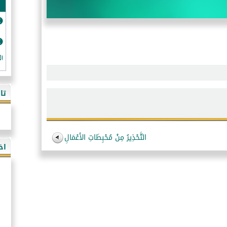
ال
تا
التَّحْذِيرُ مِنْ مُحْبِطَاتِ الأَعْمَالِ
اخ