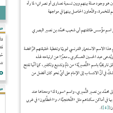
ِين هو وجود صلة بينهم وبين تسمية نصارى أو نصراني؛ لما رآه
م للخمرة، والتَّعاون الحاصل بينهما في مواجهة
مو
ت من اسم مؤِّسس طائفتهم أبي شعيب محمَّد بن نصير البصري
قال
فَل
هذا الاسم الاستعمار الفرنسي تمويهًا وتغطية لحقيقتهم الرَّافضة
حُضُ
ويُدعى عبد الحسين العسكري ـ معبِّرًا عن ارتياحه لهذه
تشن
ق تاريخيًّا باسم «النُّصيريَّة» من ذمٍّ وتشنيع وتكفير، كما أنَّها تفتح
 شكَّ في أنَّ الانتساب إلى الإمام على أيِّ نحو كان أفضل من
مؤ
ةً إلى محمَّد بن نصير النُّميري، واسم «سورة ك» ومعناها عند
ون بها في أماكن سكناهم مثل «التَّختجيَّة»، و«الحطَّابون» في غربي
ن(
[6]
).