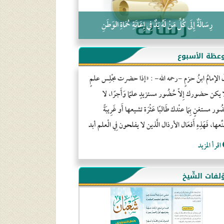
رِسَالَةٌ إِلَى كُلِّ مَنْ لَهُ يَدٌ فِي إِعَانَةِ حُمَاةِ الوَطَنِ
عظة الأسبوع
َ الإمامُ ابنُ حزمٍ -رحمه الله- : «إذا حضرت مجْلِس علمٍ
ا يكن حضورك إِلاّ حُضُور مستزيدٍ علمًا وَأَجرًا، لا
ور مستغنٍ بِمَا عنْدك طَالبًا عَثْرَة تشيعها أَو غَرِيبَةً
ِّعها، فَهَذِهِ أَفعَال الأرذال الَّذين لا يفلحون فِي الْعلم أبد
اقرأ المزيد
لفات الشّيخ