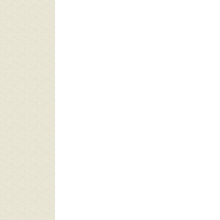
هند (1871)
يابان (1613)
لومبيا (1536)
دونيسيا (1519)
نوب أفريقيا (1514)
كستان (1508)
بيا (1483)
أردن (1475)
إكوادور (1471)
لندا (1299)
يلي (1256)
كيا (1256)
رلندا (1253)
نغلاديش (1140)