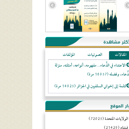
أكثر مشاهدة
المقالات
الصوتيات
المؤلفات
الاعتداء في الدُّعاء.. مفهومه، أنواعه، أمثلته، منزلة
ُّعاء، وفضله (16957 مرة)
كلمة إلى إخواني السلفيين في الجزائر (14925 مرة)
لا تتَّبعوا عورات الـمسلمين (13370 مرة)
جزائر (94591)
ّار الموقع
المَرْأَةُ وَالْحُقُوقُ الْمَزْعُوَمَةُ (12481 مرة)
ولايات المتحدة (72025)
تنام (21429)
الـنـُّصـيريَّـة الحقيقة والواقع (10984 مرة)