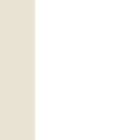
ما (505)
يوبيا (496)
ان (490)
وستاريكا (463)
نيا (459)
ازاخستان (443)
فلبين (421)
نان (406)
اراغواي (403)
وريا (387)
لسطين (381)
لندا (380)
لسنغال (372)
رو (353)