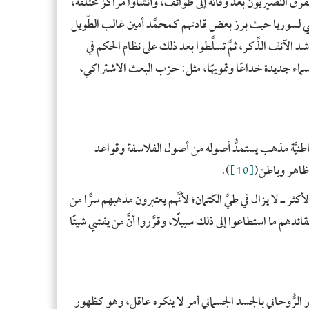
تفرَّق النُّصيريُّون بعد وفاته إلى طوائف، وأنشأوا مراكز مختلفة،
- ال
سي لسوريا حيث برز بعض قادتهم كمحمَّد أمين غالب الطّويل
- ال
مرشد الآنف الذِّكر، ثمَّ تسلَّطوا بعد ذلك على نظام الحكم في
- كو
وا بأسماء جديدة خداعًا وتمويهًا، مثل: حزب البعث الاشتراكي،
- إن
- ج
- با
- لي
وأصل الباطنيَّة مذهب يستمدُّ أصوله من أصول الفلاسفة وقواعد
- ال
ها ظاهر وباطن(
[10]
).
- ال
ثر ـ لا يزال في طيِّ الكتمان؛ لأنَّهم يعتبرون مذهبهم سرًّا من
- هو
ائدهم ما استطاعوا إلى ذلك سبيلًا، وقرَّروا أنَّ من يفشي شيئًا
- تش
- تر
- أي
- ب
ور الرُّوحاني بالجسد الجسماني أمر لا ينكره عاقل، وهو كظهور