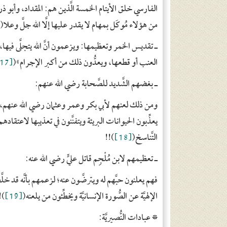
الفارسي خلق الأيتام الخمسة الَّذين هم: المقداد، وأبو 
من هؤلاء مُوكَل بمهام لا يقدر عليها إلَّا الله جلَّ وعلا(
ـ
تقديس الخمر وتعظيمها:
ويزعمون أنَّ الله يتجلَّى فيها
العنب أو قطعها، ويعدُّون ذلك من أكبر الإجرام»(
[17]
ـ
بغضهم الشَّديد للصَّحابة
رضي الله عنهم
:
ومن ذلك لعنهم لأبي بكر وعمر وعثمان رضي الله عنهم، وهم
يعذِّبون الحيوانات البريئة ويتفنَّنون في تعذيبها لاعتق
التَّناسخ(
[18]
)!!
ـ
تعظيمهم لابن مُلْجِم قاتل عليٍّ
رضي الله عنه
:
فهم يعلنون حبَّهم له ويترضَّون عنه؛ لزعمهم بأنَّه قد خلّ
الإلهيَّة عن الصُّورة الإنسانيَّة ويخطِّئون من يلعنه(
[19]
!!
*
عبادات النُّصيريَّة: