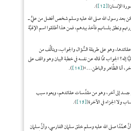
- ا
رة الإنسان(
[12]
).
- ا
 لم يكن بعد رسول الله صلى الله عليه وسلم شخص أفضل من عليٍّ ـ
- س
رتهم ونطق بلسانهم فأخذ بيدهم، فمن هذا أطلقوا اسم الإلهيَّة
- أس
- فن
- رو
َة وعقائدها، وهو على طريقة السُّؤال والجواب، ويتألَّف من
- أ
عليًّا إله؟ الجواب ممَّا قاله عن نفسه في خطبة البيان وهو واقف على
- ب
الآخر، أنا الظَّاهر والباطن…»(
[14]
).
- إس
- إي
- ا
ة ومن جسد إلى آخر، وهو من مقدَّسات عقائدهم، ويعود سبب
- ال
الحساب ولا الجزاء في الآخرة(
[15]
).
- ا
- ما
أنَّ محمَّدًا صلى الله عليه وسلم خلق سلمان الفارسي، وأنَّ سلمان
- أ