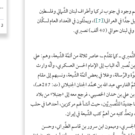
-غي
- ال
م وجود في جنوب تركيا وأطراف لبنان الشَّمالي وفلسطين
- كن
جدًّا في العراق(
[7]
)، ويمثِّلون في التّعداد العام لسكَّان
24193
- فر
- ال
- رو
ُّميري ـ كما تقدَّم ـ، عاصر ثلاثة من أئمَّة الشِّيعة، وهم: علي
- ال
ُصير أنَّه الباب إلى الإمام الحسن العسكري، وأنَّه وارث
- ألم
ُّبوَّة والرِّسالة، وغلا في بعض أئمَّة الشِّيعة، ونسبهم إلى مقام
- ا
الألوهيَّة، ثمَّ خلفه على رئاسة الطَّائفة محمَّد ابن جندب، ثمَّ الفارسي عبد الله بن محمَّد الجنان الجنبلاني (ت: 287هـ)،
- ال
 علي بن حمدان الخصيبي، فرجع معه إلى «جنبلا» من بلاد
- مص
- ال
 جديدًا للنُّصيريِّين، حيث أنشأ لهم مركزين، أحدهما في حلب
- أو
 وتعدُّ كتبه من أهمِّ كتب الشِّيعة في إيران.
- ال
لي الجسري، وميمون ابن سرور بن قاسم الطَّبراني، وحسن
- ت