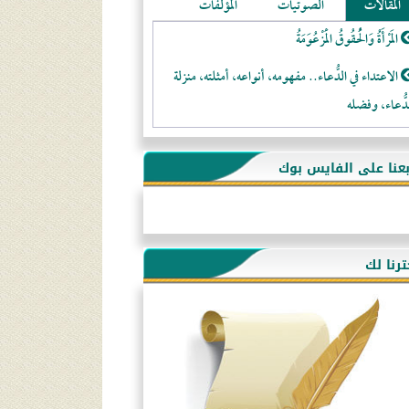
المقالات
الصوتيات
المؤلفات
المَرْأَةُ وَالْحُقُوقُ الْمَزْعُوَمَةُ
الاعتداء في الدُّعاء.. مفهومه، أنواعه، أمثلته، منزلة
دُّعاء، وفضله
لا تتَّبعوا عورات الـمسلمين
بعنا على الفايس بوك
فقه النَّصيحة عند الصَّحابة الكرام رضي الله عنهم
لَا عِزَّةَ إِلَّا بِالإِسْلَامِ
هذه سبيلنا فماذا تنقمون؟!
ترنا لك
أُسُـسُ بَـيْـتِ الـمُسْـلِمِ
التَّعْلِيمُ القُرْآنِي
كلمة إلى إخواني السلفيين في الجزائر