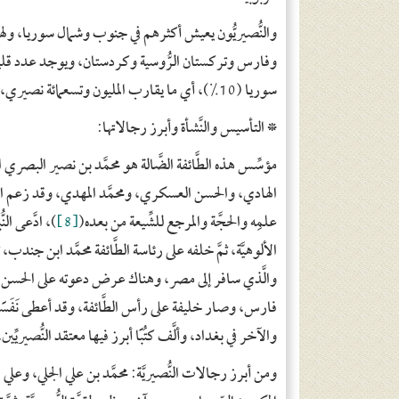
والنُّصيريُّون يعيش أكثرهم في جنوب وشمال سوريا، وله
وفارس وتركستان الرُّوسية وكردستان، ويوجد عدد قليل 
سوريا (10%)، أي ما يقارب المليون وتسعمائة نصيري، وفي لبنان حوالي (40 ألف) نصيري.
*
التأسيس والنَّشأة وأبرز رجالاتها:
مؤسِّس هذه الطَّائفة الضَّالة هو محمَّد بن نصير البصري الن
الهادي، والحسن العسكري، ومحمَّد المهدي، وقد زعم ابن ن
علمِه والحجَّة والمرجع للشِّيعة من بعده(
[8]
)، ادَّعى الن
والَّذي سافر إلى مصر، وهناك عرض دعوته على الحسن بن
فارس، وصار خليفة على رأس الطَّائفة، وقد أعطى نَفَسًا
والآخر في بغداد، وألَّف كتُبًا أبرز فيها معتقد النُّصيريِّين،
ومن أبرز رجالات النُّصيريَّة: محمَّد بن علي الجلي، وع