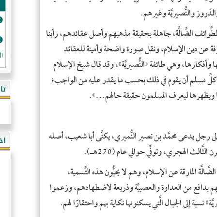
الدّروز والنُّصيريَّة وغيرهم.
الطَّوائف الضَّالَّة، جاهلة بحقيقة مذهبهم وأصل عقائدهم، رأينا
فة عن دين الإسلام، ونقل صورة واضحة وأمينة للعقائد
ال
دئها وأفكارها، وهي طائفة «النُّصيريَّة»، وقد قال شيخ الإسلام
الكبرى» (3/511): «ويجب على كلِّ مسلم أن يقوم في ذلك بحسب ما يقدر عليه من الواجب؛
تا
يها ويظهرها ليعرف المسلمون حقيقة حالهم…».
ب إلى رجل يدعى محمَّد بن نصير النُّميري، يكنَّى أبا شعيب، أصله
اخ
َّالث الهجري، وتوفِّي حوالي عام (270هـ).
َّالَّة المارقة عن الإسلام، وهم لا يحبُّون هذه التَّسمية،
يهم بدافع من العداوة والعصبيَّة وذريعة لاضطهادهم، وزعموا
يَّة» نسبة إلى الجبال الَّتي يسكنونها نكاية بهم واحتقارًا لهم.