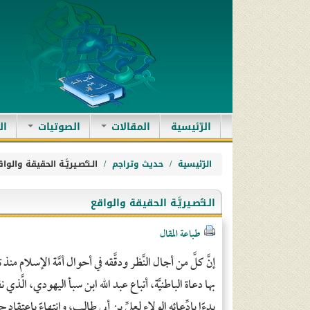
(current)
الرّئيسية
المقالات
الصوتيات
ال
الرّئيسية
حديث وتراجم
الـنـُّصـيريَّـة الحقيقة والوا
الـنـُّصـيريَّـة الحقيقة والواقع
طباعة المقال
إنَّ كلَّ من أجال النَّظر ودقَّقه في أحوال أمَّة الإسلام
بها دعاة الباطنيَّة، أتباع عبد الله ابن سبأ اليهودي، الَّذ
بدءًا بادِّعائه الولاء لعليِّ بن أبي طالب، وانتهاءً باعتقاد ح