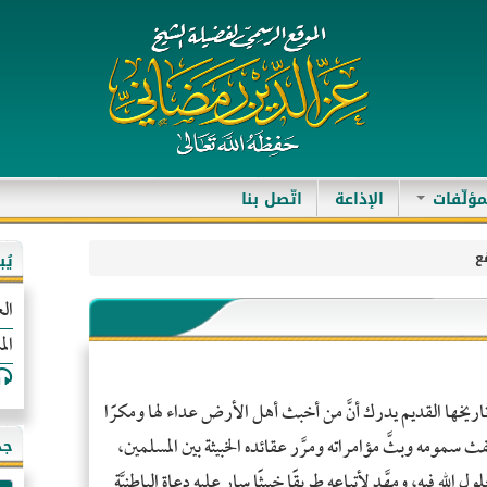
مؤلّفات
الإذاعة
اتّصل بنا
قع
يُ
الع
الم
 منذ تاريخها القديم يدرك أنَّ من أخبث أهل الأرض عداء لها ومكرًا
ي نفث سمومه وبثَّ مؤامراته ومرَّر عقائده الخبيثة بين المسلمين،
جد
لول الله فيه، ومهَّد لأتباعه طريقًا خبيثًا سار عليه دعاة الباطنيَّة