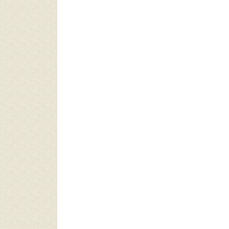
لإمارات العربية المتحدة (993)
لأوروغواي (944)
نغافورة (874)
تراليا (839)
زويلا (831)
مانيا (821)
وزبكستان (820)
لجيكا (798)
بانيا (768)
ران (729)
لسويد (700)
برازيل (657)
لنرويج (543)
ليزيا (518)
ذربيجان (510)