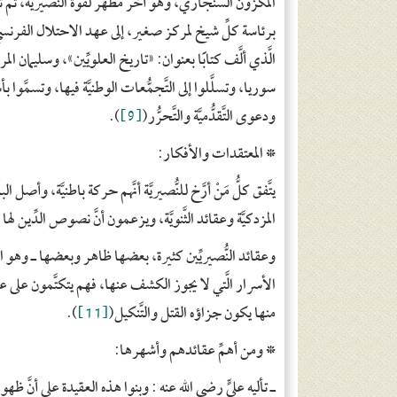
المكزون السّنجاري، وهو آخر مظهر لقوَّة النُّصيريَّة، ثمَّ 
برئاسة كلِّ شيخ لمركز صغير، إلى عهد الاحتلال الفرن
الَّذي ألَّف كتابًا بعنوان: «تاريخ العلويِّين»، وسليمان ال
سوريا، وتسلَّلوا إلى التَّجمُّعات الوطنيَّة فيها، وتسمَّ
ودعوى التَّقدُّميَّة والتَّحرُّر(
[9]
).
*
المعتقدات والأفكار:
يتَّفق كلُّ مَنْ أرَّخ للنُّصيريَّة أنَّهم حركة باطنيَّة، 
المزدكيَّة وعقائد الثَّنويَّة، ويزعمون أنَّ نصوص الدِّين ل
وعقائد النُّصيريِّين كثيرة، بعضها ظاهر وبعضها ـ وهو الأك
الأسرار الَّتي لا يجوز الكشف عنها، فهم يتكتَّمون على عق
منها يكون جزاؤه القتل والتَّنكيل(
[11]
).
*
ومن أهمِّ عقائدهم وأشهرها:
ـ
تأليه عليٍّ
رضي الله عنه : وبنوا هذه العقيدة على أنَّ ظه