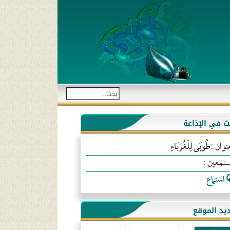
بث في الإذاعة
نوان :طُوبَى لِلْغُرَبَاءِ
ستمعين :
استماع
يد الموقع