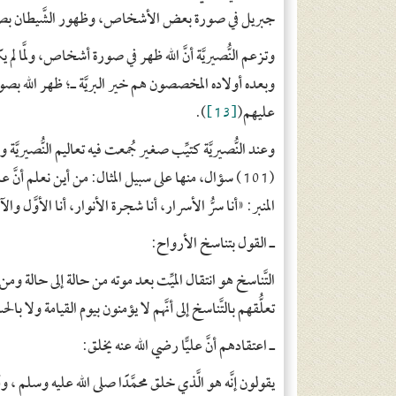
جبريل في صورة بعض الأشخاص، وظهور الشَّيطان بصو
وتزعم النُّصيريَّة أنَّ الله ظهر في صورة أشخاص، ولمَّا
وبعده أولاده المخصصون هم خير البريَّة ـ؛ ظهر الله بصو
عليهم(
[13]
).
وعند النُّصيريَّة كتيِّب صغير جُمعت فيه تعاليم النُّصيريّ
(101) سؤال، منها على سبيل المثال: من أين نعلم أنَّ 
المنبر: «أنا سرُّ الأسرار، أنا شجرة الأنوار، أنا الأوَّل و
ـ
القول بتناسخ الأرواح:
التَّناسخ هو انتقال الميِّت بعد موته من حالة إلى حال
تعلُّقهم بالتَّناسخ إلى أنَّهم لا يؤمنون بيوم القيامة ولا ب
ـ
اعتقادهم أنَّ عليًّا رضي الله عنه يخلق:
يقولون إنَّه هو الَّذي خلق محمَّدًا صلى الله عليه وسلم ، و