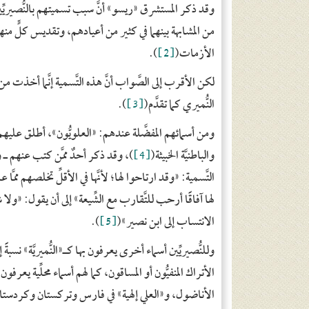
وقد ذكر المستشرق «ريسو» أنَّ سبب تسميتهم بالنُّصيريّ
من المشابهة بينهما في كثير من أعيادهم، وتقديس كلٍّ منه
الأزمات(
[2]
).
لكن الأقرب إلى الصَّواب أنَّ هذه التَّسمية إنَّما أخذ
النُّميري كما تقدَّم(
[3]
).
ومن أسمائهم المفضَّلة عندهم: «العلويُّون»، أطلق عليهم 
والباطنيَّة الخبيثة(
[4]
)، وقد ذكر أحدٌ ممَّن كتب عنهم ـ 
التَّسمية: «وقد ارتاحوا لها؛ لأنَّها في الأقلِّ تخلصهم ممَّا عل
لها آفاقًا أرحب للتَّقارب مع الشِّيعة» إلى أن يقول: «ولا
الانتساب إلى ابن نصير»(
[5]
).
وللنُّصيريِّين أسماء أخرى يعرفون بها كـ«النُّميريَّة» نسب
الأتراك المنفيُّون أو المساقون، كما لهم أسماء محلِّية يعرف
الأناضول، و«العلي إلهية» في فارس وتركستان وكردستا