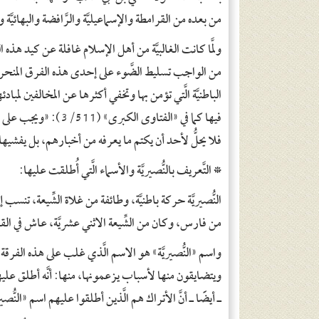
من بعده من القرامطة والإسماعيليَّة والرَّافضة والبهائيَّة و
ولمَّا كانت الغالبيَّة من أهل الإسلام غافلة عن كيد هذه 
من الواجب تسليط الضَّوء على إحدى هذه الفرق المنحر
الباطنيَّة الَّتي تؤمن بها وتخفي أكثرها عن المخالفين لمبا
فيها كما في «الفتاوى 
فلا يحلُّ لأحد أن يكتم ما يعرفه من أخبارهم، بل يفش
*
التَّعريف بالنُّصيريَّة والأسماء الَّتي أُطلقت عليها:
النُّصيريَّة حركة باطنيَّة، وطائفة من غلاة الشِّيعة، تنس
من فارس، وكان من الشِّيعة الاثني عشريَّة، عاش في القرن الث
واسم «النُّصيريَّة» هو الاسم الَّذي غلب على هذه الفرقة الض
ويتضايقون منها لأسباب يزعمونها، منها: أنَّه أطلق عل
ـ أيضًا ـ أنَّ الأتراك هم الَّذين أطلقوا عليهم اسم «النُّصير