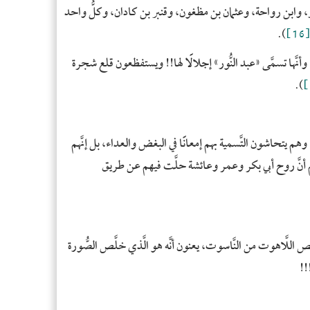
ذر، وابن رواحة، وعثمان بن مظغون، وقنبر بن كادان، وكلُّ واحد
- بن
).
[16]
- إث
- عم
، وأنَّها تسمَّى «عبد النُّور» إجلالًا لها!! ويستفظعون قلع شجرة
- ك
).
- كي
- ك
 يتحاشون التَّسمية بهم إمعانًا في البغض والعداء، بل إنَّهم
- ال
ادهم أنَّ روح أبي بكر وعمر وعائشة حلَّت فيهم عن طريق
- لب
- ب
- س
- ف
َص اللَّاهوت من النَّاسوت، يعنون أنَّه هو الَّذي خلَّص الصُّورة
- بو
)!
- ا
- بي