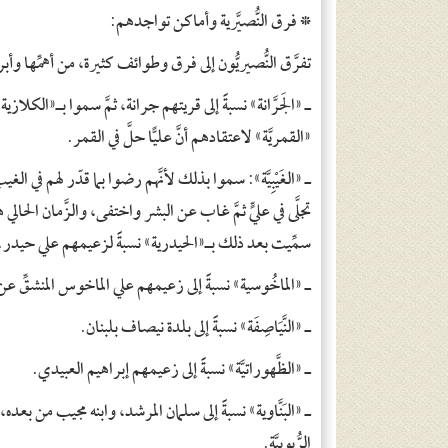
*
فرق النُّصيَّرية وأماكن تواجدهم:
تفرَّق النُّصيريُّون إلى فرق وطوائف كثيرة، من أهمِّها وأب
ـ «الجَرَّانة» نسبةً إلى قريتهم جرانة، ثمَّ سموا بـ«الكلا
«القمريَّة» لاعتقادهم أنَّ عليًّا حلَّ في القمر.
ـ «الغَيْبِيَّة»: سموا بذلك لأنَّهم رضوا بما قدّر لهم في الغيب
تجلَّى في عليٍّ ثمَّ غاب عن البشر واختفى، والزَّمان الحالي هو
سمِّيت بعد ذلك بـ«الحيدرية» نسبةً لزعيمهم علي حيدر.
ـ «الماخُوسية» نسبةً إلى زعيمهم علي الماخوس المنشقِّ عن
ـ «النَّيَاصِفَة» نسبةً إلى بلدة نيصاف بلبنان.
ـ «الظَّهوراتيَّة» نسبةً إلى زعيمهم إبراهيم العبيدي.
ـ «البَنَّاوية» نسبةً إلى سلمان المرشد، وابنه مجيب من بعد
الرُّبوبيَّة.