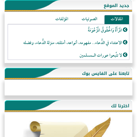
جديد الموقع
المقالات
الصوتيات
المؤلفات
المَرْأَةُ وَالْحُقُوقُ الْمَزْعُوَمَةُ
الاعتداء في الدُّعاء.. مفهومه، أنواعه، أمثلته، منزلة الدُّعاء، وفضله
لا تتَّبعوا عورات الـمسلمين
فقه النَّصيحة عند الصَّحابة الكرام رضي الله عنهم
تابعنا على الفايس بوك
لَا عِزَّةَ إِلَّا بِالإِسْلَامِ
هذه سبيلنا فماذا تنقمون؟!
أُسُـسُ بَـيْـتِ الـمُسْـلِمِ
اخترنا لك
التَّعْلِيمُ القُرْآنِي
كلمة إلى إخواني السلفيين في الجزائر