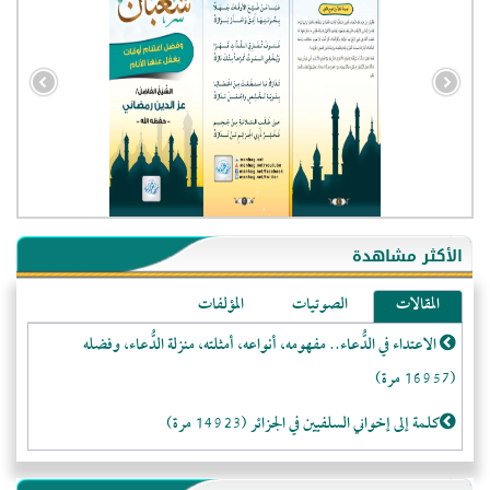
- الجزائر (94580)
- الولايات المتحدة (71897)
- فيتنام (21391)
الأكثر مشاهدة
-غير معروف (20676)
المقالات
الصوتيات
المؤلفات
- الصين (10577)
الاعتداء في الدُّعاء.. مفهومه، أنواعه، أمثلته، منزلة الدُّعاء، وفضله
- كندا (10210)
(16957 مرة)
- فرنسا (9056)
- المملكة المتحدة (5455)
كلمة إلى إخواني السلفيين في الجزائر (14923 مرة)
- روسيا (5408)
لا تتَّبعوا عورات الـمسلمين (13368 مرة)
- الأرجنتين (5005)