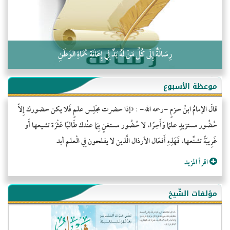
رِسَالَةٌ إِلَى كُلِّ مَنْ لَهُ يَدٌ فِي إِعَانَةِ حُمَاةِ الوَطَنِ
موعظة الأسبوع
قالَ الإمامُ ابنُ حزمٍ -رحمه الله- : «إذا حضرت مجْلِس علمٍ فَلا يكن حضورك إِلاّ
حُضُور مستزيدٍ علمًا وَأَجرًا، لا حُضُور مستغنٍ بِمَا عنْدك طَالبًا عَثْرَة تشيعها أَو
غَرِيبَةً تشنِّعها، فَهَذِهِ أَفعَال الأرذال الَّذين لا يفلحون فِي الْعلم أبد
اقرأ المزيد
مؤلفات الشّيخ