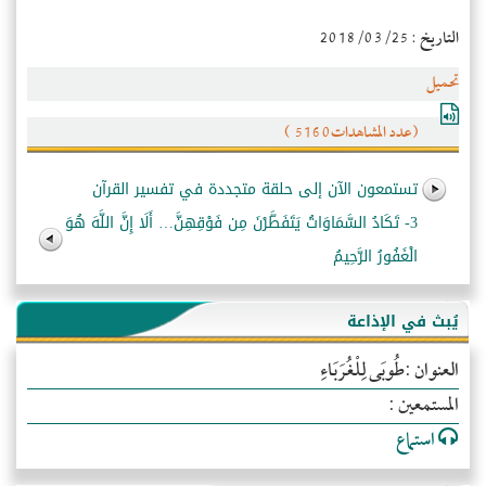
التاريخ : 2018/03/25
تحميل
(عدد المشاهدات5160 )
تستمعون الآن إلى حلقة متجددة في تفسير القرآن
3- تَكَادُ السَّمَاوَاتُ يَتَفَطَّرْنَ مِن فَوْقِهِنَّ… أَلَا إِنَّ اللَّهَ هُوَ
الْغَفُورُ الرَّحِيمُ
يُبث في الإذاعة
العنوان :طُوبَى لِلْغُرَبَاءِ
المستمعين :
استماع