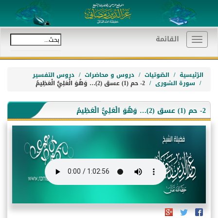
القائمة
Toggle
navigation
الرّئيسية
الصّوتيات
دروس و محاضرات
دروس التفسير
سورة الشورى
2- حم (1) عسق (2)… وَهُوَ الْعَلِيُّ الْعَظِيمُ
2- حم (1) عسق (2)… وَهُوَ الْعَلِيُّ الْعَظِيمُ