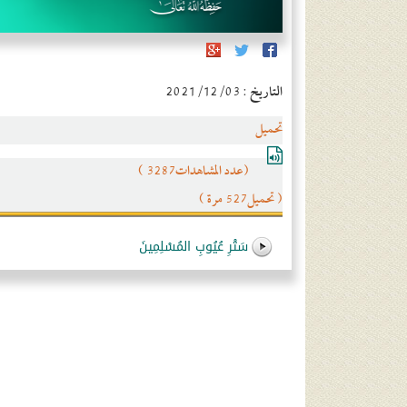
التاريخ : 2021/12/03
تحميل
(عدد المشاهدات3287 )
( تحميل527 مرة )
سَتْرِ عُيُوبِ المُسْلِمِينَ