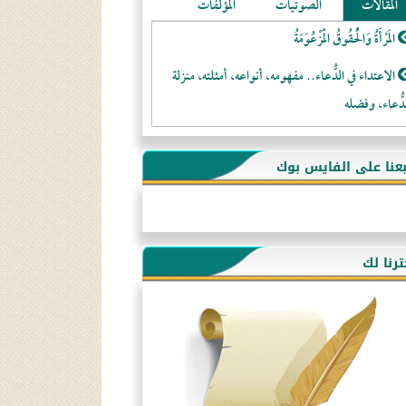
المقالات
الصوتيات
المؤلفات
المَرْأَةُ وَالْحُقُوقُ الْمَزْعُوَمَةُ
الاعتداء في الدُّعاء.. مفهومه، أنواعه، أمثلته، منزلة
دُّعاء، وفضله
لا تتَّبعوا عورات الـمسلمين
بعنا على الفايس بوك
فقه النَّصيحة عند الصَّحابة الكرام رضي الله عنهم
لَا عِزَّةَ إِلَّا بِالإِسْلَامِ
هذه سبيلنا فماذا تنقمون؟!
ترنا لك
أُسُـسُ بَـيْـتِ الـمُسْـلِمِ
التَّعْلِيمُ القُرْآنِي
كلمة إلى إخواني السلفيين في الجزائر