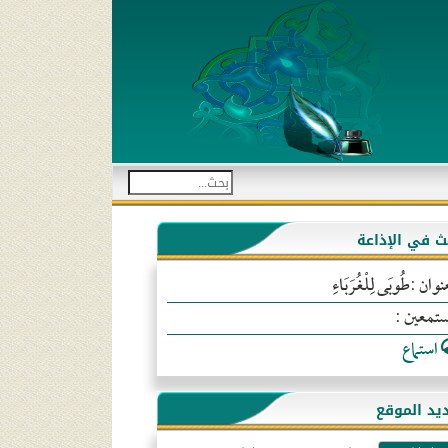
بث في الإذاعة
نوان :طُوبَى لِلْغُرَبَاءِ
ستمعين :
استماع
يد الموقع