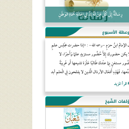
رِسَالَةٌ إِلَى كُلِّ مَنْ لَهُ يَدٌ فِي إِعَانَةِ حُمَاةِ الوَطَنِ
عظة الأسبوع
َ الإمامُ ابنُ حزمٍ -رحمه الله- : «إذا حضرت مجْلِس علمٍ
ا يكن حضورك إِلاّ حُضُور مستزيدٍ علمًا وَأَجرًا، لا
ور مستغنٍ بِمَا عنْدك طَالبًا عَثْرَة تشيعها أَو غَرِيبَةً
ِّعها، فَهَذِهِ أَفعَال الأرذال الَّذين لا يفلحون فِي الْعلم أبد
اقرأ المزيد
لفات الشّيخ