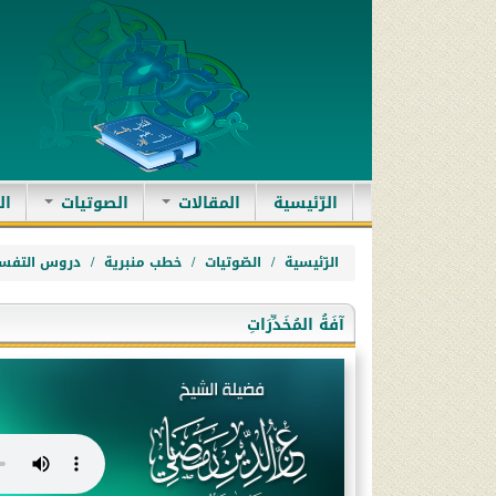
(current)
الرّئيسية
المقالات
الصوتيات
ال
الرّئيسية
الصّوتيات
خطب منبرية
دروس التفسي
آفَةُ المُخَدِّرَاتِ