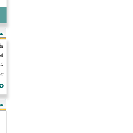
مو
قال
فَل
حُضُ
تشن
مؤ