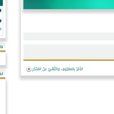
ال
تا
الأَمْرُ بِالمَعْرُوفِ وَالنَّهْيُ عَنْ المُنْكَرِ
اخ