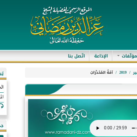
مؤلّفات
الإذاعة
اتّصل بنا
ر
2019
آفَةُ المُخَدِّرَاتِ
يُ
الع
الم
جد