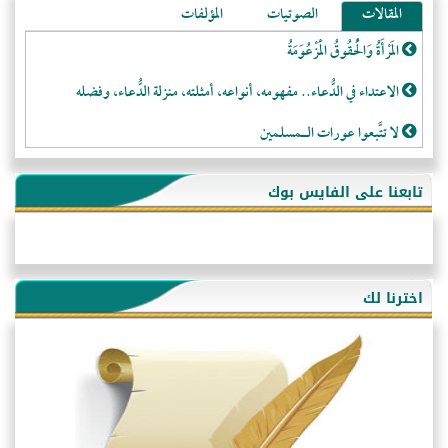
المقالات
الصوتيات
المؤلفات
المَرْأَةُ وَالْحُقُوقُ الْمَزْعُوَمَةُ
الاعتداء في الدُّعاء.. مفهومه، أنواعه، أمثلته، منزلة الدُّعاء، وفضله
لا تتَّبعوا عورات الـمسلمين
فقه النَّصيحة عند الصَّحابة الكرام رضي الله عنهم
تابعنا على الفايس بوك
لَا عِزَّةَ إِلَّا بِالإِسْلَامِ
هذه سبيلنا فماذا تنقمون؟!
أُسُـسُ بَـيْـتِ الـمُسْـلِمِ
اخترنا لك
التَّعْلِيمُ القُرْآنِي
كلمة إلى إخواني السلفيين في الجزائر