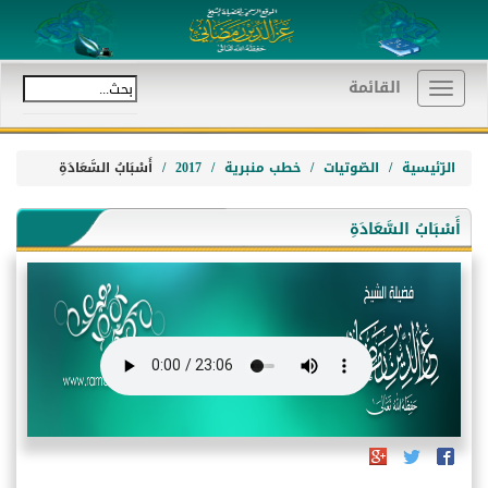
القائمة
Toggle
navigation
الرّئيسية
الصّوتيات
خطب منبرية
2017
أَسْبَابُ السَّعَادَةِ
أَسْبَابُ السَّعَادَةِ