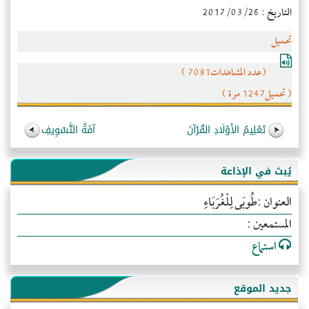
التاريخ : 2017/03/26
تحميل
(عدد المشاهدات7081 )
( تحميل1247 مرة )
تَعْلِيمُ الأَوْلَادِ القُرْآنَ
آفَةُ التَّسْوِيفِ
يُبث في الإذاعة
العنوان :طُوبَى لِلْغُرَبَاءِ
المستمعين :
استماع
جديد الموقع