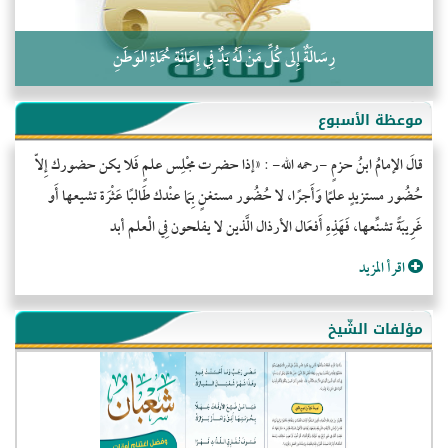
رِسَالَةٌ إِلَى كُلِّ مَنْ لَهُ يَدٌ فِي إِعَانَةِ حُمَاةِ الوَطَنِ
موعظة الأسبوع
قالَ الإمامُ ابنُ حزمٍ -رحمه الله- : «إذا حضرت مجْلِس علمٍ فَلا يكن حضورك إِلاّ
حُضُور مستزيدٍ علمًا وَأَجرًا، لا حُضُور مستغنٍ بِمَا عنْدك طَالبًا عَثْرَة تشيعها أَو
غَرِيبَةً تشنِّعها، فَهَذِهِ أَفعَال الأرذال الَّذين لا يفلحون فِي الْعلم أبد
اقرأ المزيد
مؤلفات الشّيخ