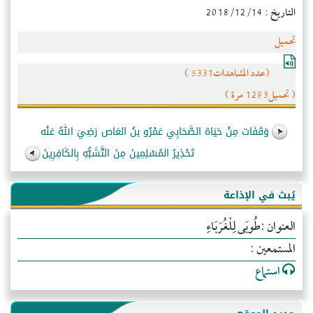
التاريخ : 2018/12/14
تحميل
(عدد المشاهدات5331 )
( تحميل1293 مرة )
وَقَفَات مِنْ حَيَاة الصَّحَابِي عَمْرُو بنُ العَاص رَضِيَ اللهُ عَنْه
تَحْذِيرُ المُسْلِمِينَ مِنَ التَّشَبُّهِ بِالكَافِرِينَ
يُبث في الإذاعة
العنوان :طُوبَى لِلْغُرَبَاءِ
المستمعين :
استماع