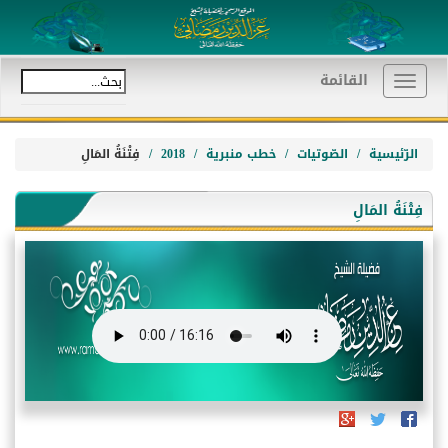
القائمة
Toggle
navigation
الرّئيسية
الصّوتيات
خطب منبرية
2018
فِتْنَةُ المَالِ
فِتْنَةُ المَالِ