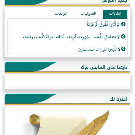
جديد الموقع
المقالات
الصوتيات
المؤلفات
المَرْأَةُ وَالْحُقُوقُ الْمَزْعُوَمَةُ
الاعتداء في الدُّعاء.. مفهومه، أنواعه، أمثلته، منزلة الدُّعاء، وفضله
لا تتَّبعوا عورات الـمسلمين
فقه النَّصيحة عند الصَّحابة الكرام رضي الله عنهم
تابعنا على الفايس بوك
لَا عِزَّةَ إِلَّا بِالإِسْلَامِ
هذه سبيلنا فماذا تنقمون؟!
أُسُـسُ بَـيْـتِ الـمُسْـلِمِ
اخترنا لك
التَّعْلِيمُ القُرْآنِي
كلمة إلى إخواني السلفيين في الجزائر