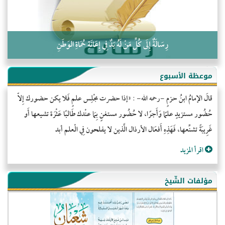
رِسَالَةٌ إِلَى كُلِّ مَنْ لَهُ يَدٌ فِي إِعَانَةِ حُمَاةِ الوَطَنِ
موعظة الأسبوع
قالَ الإمامُ ابنُ حزمٍ -رحمه الله- : «إذا حضرت مجْلِس علمٍ فَلا يكن حضورك إِلاّ
حُضُور مستزيدٍ علمًا وَأَجرًا، لا حُضُور مستغنٍ بِمَا عنْدك طَالبًا عَثْرَة تشيعها أَو
غَرِيبَةً تشنِّعها، فَهَذِهِ أَفعَال الأرذال الَّذين لا يفلحون فِي الْعلم أبد
اقرأ المزيد
مؤلفات الشّيخ